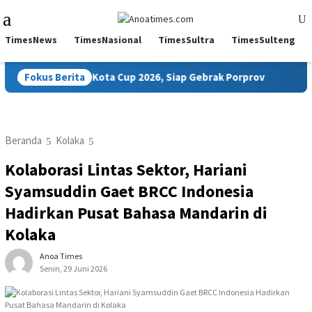
Loncat
Menu
ke
Mobile
konten
TimesNews
TimesNasional
TimesSultra
TimesSulteng
 Umum Wali Kota Cup 2026, Siap Gebrak Porprov
Fokus Berita
Inspekt
Beranda
Kolaka
Kolaborasi Lintas Sektor, Hariani
Syamsuddin Gaet BRCC Indonesia
Hadirkan Pusat Bahasa Mandarin di
Kolaka
Anoa Times
Senin, 29 Juni 2026