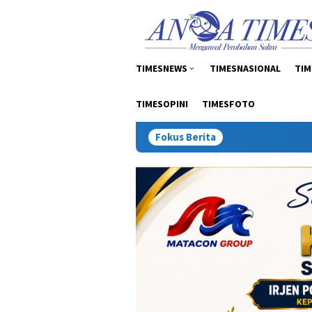
Loncat
tutup
ke
konten
TIMESNEWS
TIMESNASIONAL
TIM
TIMESOPINI
TIMESFOTO
Fokus Berita
Inspektur Tambang: 