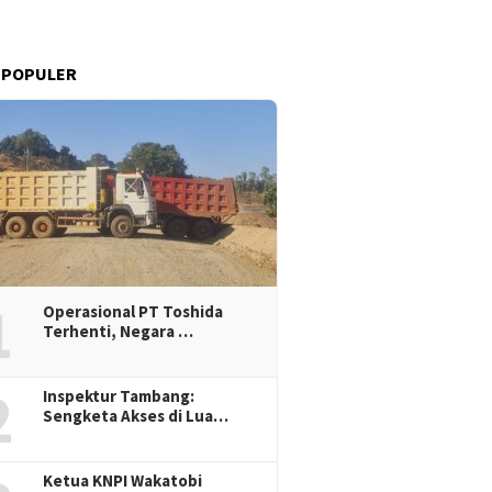
 POPULER
1
Operasional PT Toshida
Terhenti, Negara …
2
Inspektur Tambang:
Sengketa Akses di Lua…
Ketua KNPI Wakatobi