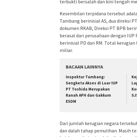
terbukti bersalah dan kini tengah m
Kesembilan terpidana tersebut adala
Tambang berinisial AS, dua direksi P
dokumen RKAB, Direksi PT BPB berinis
berasal dari perusahaan dengan IUP P
berinisial PD dan RM. Total kerugia
miliar.
BACAAN LAINNYA
Inspektur Tambang:
Ke
Sengketa Akses di Luar IUP
La
PT Toshida Merupakan
Ko
Ranah APH dan Gakkum
SJ
ESDM
Dari jumlah kerugian negara tersebut,
dan dalah tahap pemulihan. Masih ter