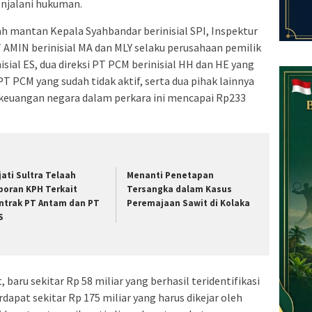
enjalani hukuman.
h mantan Kepala Syahbandar berinisial SPI, Inspektur
T AMIN berinisial MA dan MLY selaku perusahaan pemilik
ial ES, dua direksi PT PCM berinisial HH dan HE yang
T PCM yang sudah tidak aktif, serta dua pihak lainnya
n keuangan negara dalam perkara ini mencapai Rp233
jati Sultra Telaah
Menanti Penetapan
poran KPH Terkait
Tersangka dalam Kasus
ntrak PT Antam dan PT
Peremajaan Sawit di Kolaka
S
 baru sekitar Rp 58 miliar yang berhasil teridentifikasi
dapat sekitar Rp 175 miliar yang harus dikejar oleh