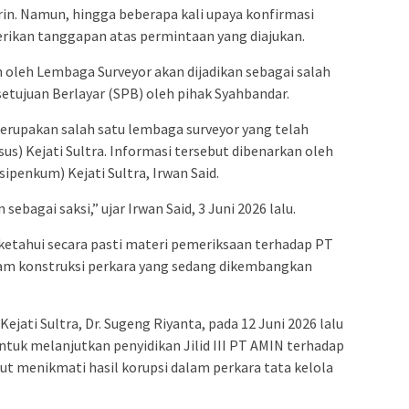
surin. Namun, hingga beberapa kali upaya konfirmasi
rikan tanggapan atas permintaan yang diajukan.
 oleh Lembaga Surveyor akan dijadikan sebagai salah
setujuan Berlayar (SPB) oleh pihak Syahbandar.
erupakan salah satu lembaga surveyor yang telah
sus) Kejati Sultra. Informasi tersebut dibenarkan oleh
penkum) Kejati Sultra, Irwan Said.
ebagai saksi,” ujar Irwan Said, 3 Juni 2026 lalu.
iketahui secara pasti materi pemeriksaan terhadap PT
am konstruksi perkara yang sedang dikembangkan
jati Sultra, Dr. Sugeng Riyanta, pada 12 Juni 2026 lalu
tuk melanjutkan penyidikan Jilid III PT AMIN terhadap
ikut menikmati hasil korupsi dalam perkara tata kelola