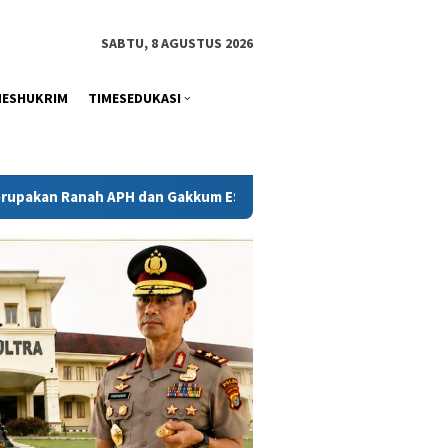
tutup
SABTU, 8 AGUSTUS 2026
MESHUKRIM
TIMESEDUKASI
n Gakkum ESDM
Kejati Sultra Telaah Laporan KPH Terkait