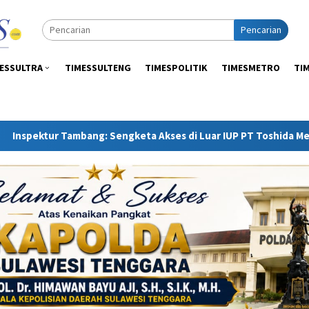
Pencarian
ESSULTRA
TIMESSULTENG
TIMESPOLITIK
TIMESMETRO
TI
Sengketa Akses di Luar IUP PT Toshida Merupakan Ranah APH da