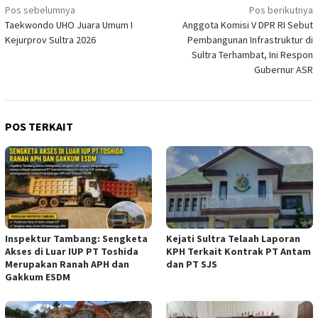
Navigasi
Pos sebelumnya
Pos berikutnya
Taekwondo UHO Juara Umum I
Anggota Komisi V DPR RI Sebut
pos
Kejurprov Sultra 2026
Pembangunan Infrastruktur di
Sultra Terhambat, Ini Respon
Gubernur ASR
POS TERKAIT
Inspektur Tambang: Sengketa
Kejati Sultra Telaah Laporan
Akses di Luar IUP PT Toshida
KPH Terkait Kontrak PT Antam
Merupakan Ranah APH dan
dan PT SJS
Gakkum ESDM