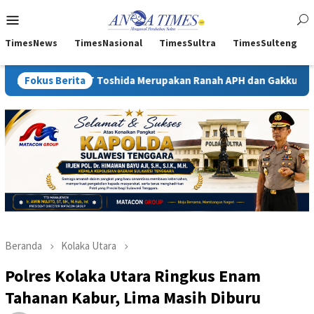
Loncat
Menu
ke
Mobile
konten
TimesNews
TimesNasional
TimesSultra
TimesSulteng
PT Toshida Merupakan Ranah APH dan Gakkum ESDM
Fokus Berita
Kejati
Beranda
Kolaka Utara
Polres Kolaka Utara Ringkus Enam
Tahanan Kabur, Lima Masih Diburu