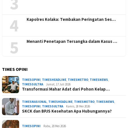
3
4
Kapolres Kolaka: Tembakan Peringatan Ses…
5
Menanti Penetapan Tersangka dalam Kasus …
TIMES OPINI
TIMESOPINI
,
TIMESHEADLINE
,
TIMESMETRO
,
TIMESNEWS
,
TIMESSULTRA
Jumat, 17 Juli 2026
Transformasi Mahar Adat dari Pohon Kelap…
TIMESNASIONAL
,
TIMESHEADLINE
,
TIMESMETRO
,
TIMESNEWS
,
TIMESOPINI
,
TIMESSULTRA
Kamis, 28 Mei 2026
SKCK dan BPJS Kesehatan Apa Hubungannya?
TIMESOPINI
Rabu, 20 Mei 2026