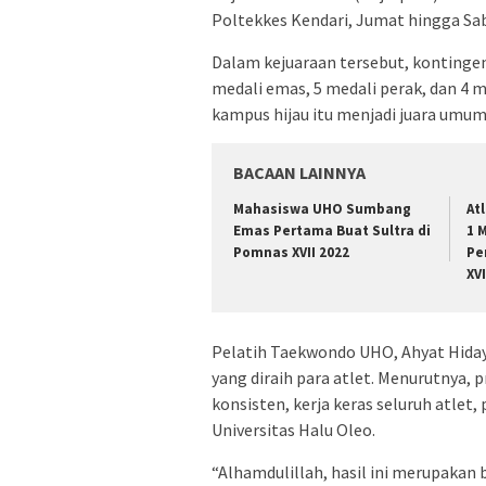
Poltekkes Kendari, Jumat hingga Sabt
Dalam kejuaraan tersebut, konting
medali emas, 5 medali perak, dan 4 
kampus hijau itu menjadi juara umum
BACAAN LAINNYA
Mahasiswa UHO Sumbang
At
Emas Pertama Buat Sultra di
1 
Pomnas XVII 2022
Pe
XVI
Pelatih Taekwondo UHO, Ahyat Hida
yang diraih para atlet. Menurutnya, 
konsisten, kerja keras seluruh atlet, 
Universitas Halu Oleo.
“Alhamdulillah, hasil ini merupakan b