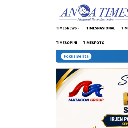
Loncat
tutup
ke
konten
TIMESNEWS
TIMESNASIONAL
TIM
TIMESOPINI
TIMESFOTO
Fokus Berita
Inspektur Tambang