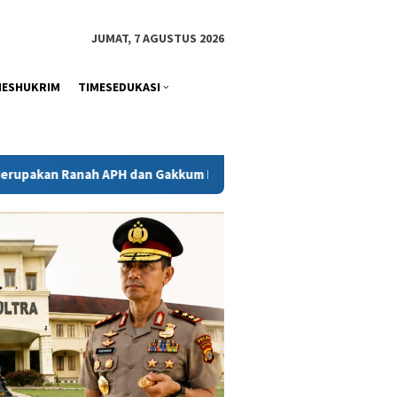
tutup
JUMAT, 7 AGUSTUS 2026
MESHUKRIM
TIMESEDUKASI
 dan Gakkum ESDM
Kejati Sultra Telaah Laporan KPH Terk