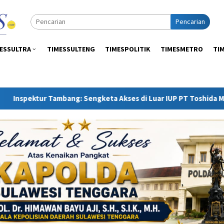
Pencarian
ESSULTRA
TIMESSULTENG
TIMESPOLITIK
TIMESMETRO
TI
: Sengketa Akses di Luar IUP PT Toshida Merupakan Ranah APH