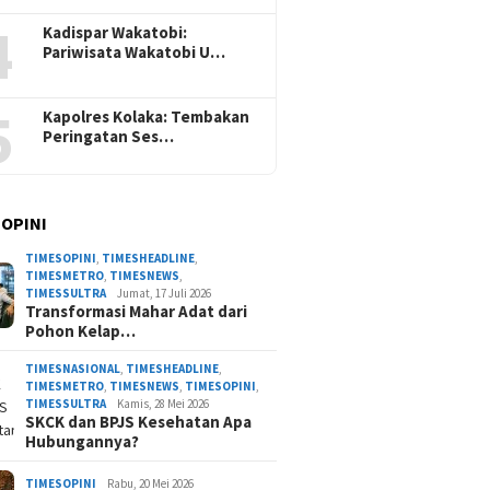
4
Kadispar Wakatobi:
Pariwisata Wakatobi U…
5
Kapolres Kolaka: Tembakan
Peringatan Ses…
 OPINI
TIMESOPINI
,
TIMESHEADLINE
,
TIMESMETRO
,
TIMESNEWS
,
TIMESSULTRA
Jumat, 17 Juli 2026
Transformasi Mahar Adat dari
Pohon Kelap…
TIMESNASIONAL
,
TIMESHEADLINE
,
TIMESMETRO
,
TIMESNEWS
,
TIMESOPINI
,
TIMESSULTRA
Kamis, 28 Mei 2026
SKCK dan BPJS Kesehatan Apa
Hubungannya?
TIMESOPINI
Rabu, 20 Mei 2026