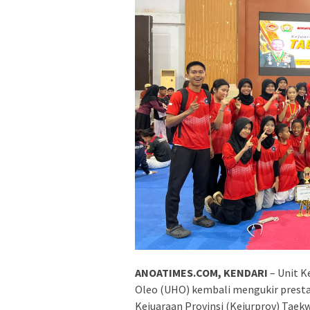
ANOATIMES.COM, KENDARI
– Unit K
Oleo (UHO) kembali mengukir pres
Kejuaraan Provinsi (Kejurprov) Tae