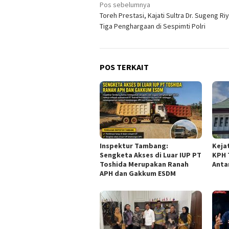
Navigasi
Pos sebelumnya
Toreh Prestasi, Kajati Sultra Dr. Sugeng Ri
pos
Tiga Penghargaan di Sespimti Polri
POS TERKAIT
Inspektur Tambang:
Keja
Sengketa Akses di Luar IUP PT
KPH 
Toshida Merupakan Ranah
Anta
APH dan Gakkum ESDM