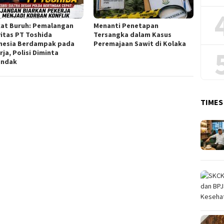
kat Buruh: Pemalangan
Menanti Penetapan
vitas PT Toshida
Tersangka dalam Kasus
nesia Berdampak pada
Peremajaan Sawit di Kolaka
ja, Polisi Diminta
indak
TIMES