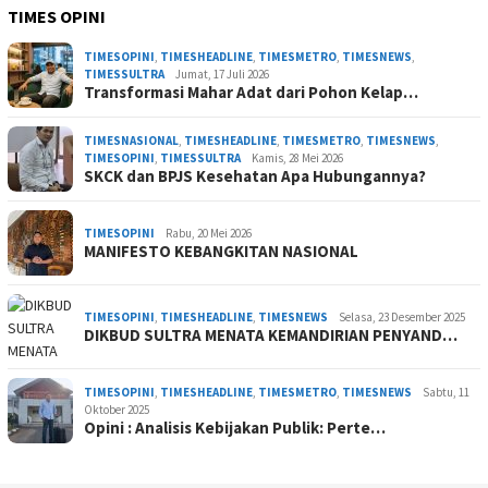
TIMES OPINI
TIMESOPINI
,
TIMESHEADLINE
,
TIMESMETRO
,
TIMESNEWS
,
TIMESSULTRA
Jumat, 17 Juli 2026
Transformasi Mahar Adat dari Pohon Kelap…
TIMESNASIONAL
,
TIMESHEADLINE
,
TIMESMETRO
,
TIMESNEWS
,
TIMESOPINI
,
TIMESSULTRA
Kamis, 28 Mei 2026
SKCK dan BPJS Kesehatan Apa Hubungannya?
TIMESOPINI
Rabu, 20 Mei 2026
MANIFESTO KEBANGKITAN NASIONAL
TIMESOPINI
,
TIMESHEADLINE
,
TIMESNEWS
Selasa, 23 Desember 2025
DIKBUD SULTRA MENATA KEMANDIRIAN PENYAND…
TIMESOPINI
,
TIMESHEADLINE
,
TIMESMETRO
,
TIMESNEWS
Sabtu, 11
Oktober 2025
Opini : Analisis Kebijakan Publik: Perte…