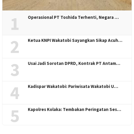
1
Operasional PT Toshida Terhenti, Negara …
2
Ketua KNPI Wakatobi Sayangkan Sikap Acuh…
3
Usai Jadi Sorotan DPRD, Kontrak PT Antam…
4
Kadispar Wakatobi: Pariwisata Wakatobi U…
5
Kapolres Kolaka: Tembakan Peringatan Ses…