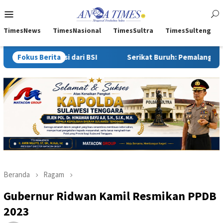
Loncat
Menu
ke
Mobile
konten
TimesNews
TimesNasional
TimesSultra
TimesSulteng
 BSI
Fokus Berita
Serikat Buruh: Pemalangan Aktivitas PT Toshida Ind
Beranda
Ragam
Gubernur Ridwan Kamil Resmikan PPDB
2023