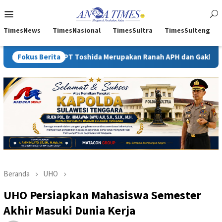
Loncat
Menu
ke
Mobile
konten
TimesNews
TimesNasional
TimesSultra
TimesSulteng
IUP PT Toshida Merupakan Ranah APH dan Gakkum ESDM
Fokus Berita
K
Beranda
UHO
UHO Persiapkan Mahasiswa Semester
Akhir Masuki Dunia Kerja