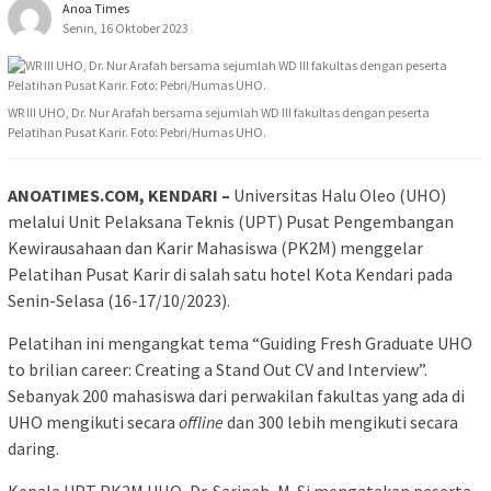
Anoa Times
Senin, 16 Oktober 2023
WR III UHO, Dr. Nur Arafah bersama sejumlah WD III fakultas dengan peserta
Pelatihan Pusat Karir. Foto: Pebri/Humas UHO.
ANOATIMES.COM, KENDARI –
Universitas Halu Oleo (UHO)
melalui Unit Pelaksana Teknis (UPT) Pusat Pengembangan
Kewirausahaan dan Karir Mahasiswa (PK2M) menggelar
Pelatihan Pusat Karir di salah satu hotel Kota Kendari pada
Senin-Selasa (16-17/10/2023).
Pelatihan ini mengangkat tema “Guiding Fresh Graduate UHO
to brilian career: Creating a Stand Out CV and Interview”.
Sebanyak 200 mahasiswa dari perwakilan fakultas yang ada di
UHO mengikuti secara
offline
dan 300 lebih mengikuti secara
daring.
Kepala UPT PK2M UHO, Dr. Sarinah, M. Si mengatakan peserta