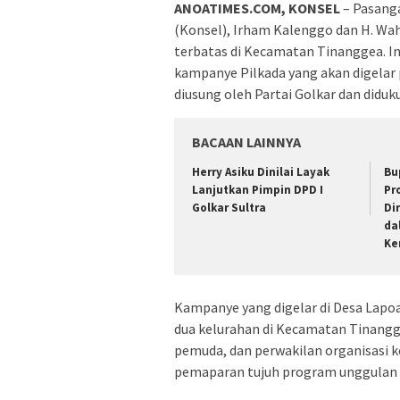
ANOATIMES.COM, KONSEL
– Pasanga
(Konsel), Irham Kalenggo dan H. W
terbatas di Kecamatan Tinanggea. I
kampanye Pilkada yang akan digelar
diusung oleh Partai Golkar dan diduk
BACAAN LAINNYA
Herry Asiku Dinilai Layak
Bu
Lanjutkan Pimpin DPD I
Pr
Golkar Sultra
Di
da
Ke
Kampanye yang digelar di Desa Lapoa i
dua kelurahan di Kecamatan Tinangg
pemuda, dan perwakilan organisasi 
pemaparan tujuh program unggulan 