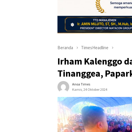
Beranda
TimesHeadline
Irham Kalenggo d
Tinanggea, Papar
Anoa Times
Kamis, 24 Oktober 2024