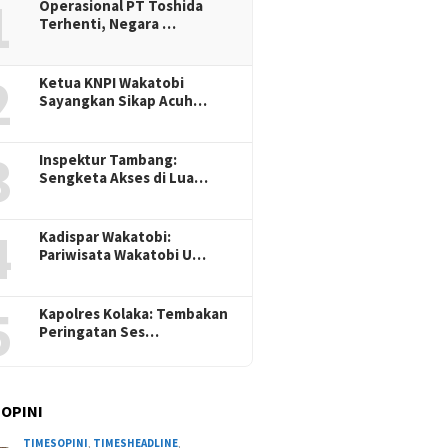
1
Operasional PT Toshida
Terhenti, Negara …
2
Ketua KNPI Wakatobi
Sayangkan Sikap Acuh…
3
Inspektur Tambang:
Sengketa Akses di Lua…
4
Kadispar Wakatobi:
Pariwisata Wakatobi U…
5
Kapolres Kolaka: Tembakan
Peringatan Ses…
 OPINI
TIMESOPINI
,
TIMESHEADLINE
,