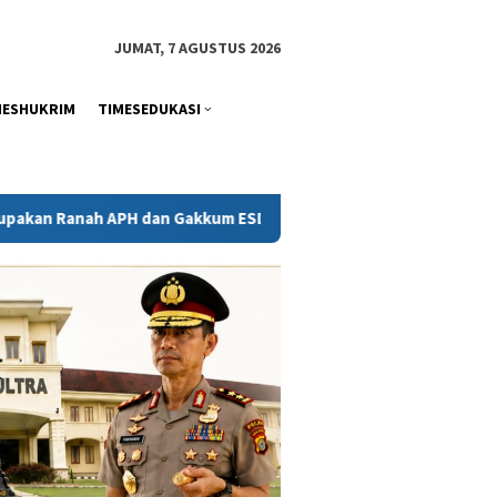
tutup
JUMAT, 7 AGUSTUS 2026
MESHUKRIM
TIMESEDUKASI
 Gakkum ESDM
Kejati Sultra Telaah Laporan KPH Terkait 