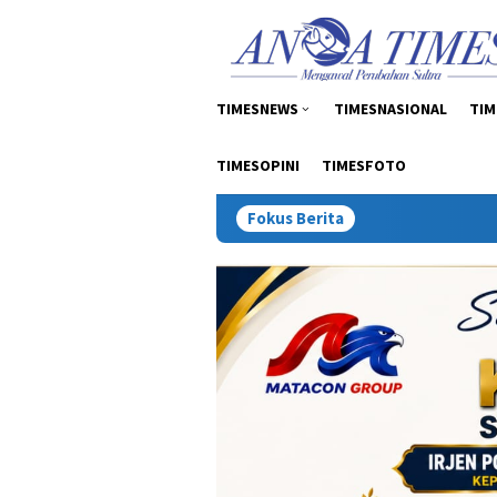
Loncat
tutup
ke
konten
TIMESNEWS
TIMESNASIONAL
TIM
TIMESOPINI
TIMESFOTO
Fokus Berita
Inspektur Tambang: S