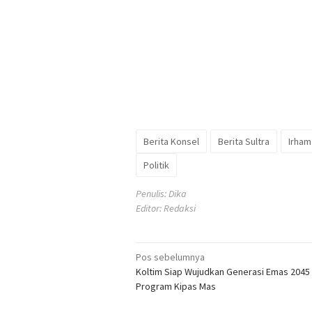
Berita Konsel
Berita Sultra
Irham
Politik
Penulis: Dika
Editor: Redaksi
Navigasi
Pos sebelumnya
Koltim Siap Wujudkan Generasi Emas 2045
pos
Program Kipas Mas