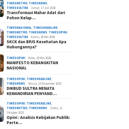
TIMESMETRO
,
TIMESNEWS
,
TIMESSULTRA
Jumat, 17 Juli 2026
Transformasi Mahar Adat dari
Pohon Kelap…
TIMESNASIONAL
,
TIMESHEADLINE
,
TIMESMETRO
,
TIMESNEWS
,
TIMESOPINI
,
TIMESSULTRA
Kamis, 28 Mei 2026
SKCK dan BPJS Kesehatan Apa
Hubungannya?
TIMESOPINI
Rabu, 20 Mei 2026
MANIFESTO KEBANGKITAN
NASIONAL
TIMESOPINI
,
TIMESHEADLINE
,
TIMESNEWS
Selasa, 23 Desember 2025
DIKBUD SULTRA MENATA
KEMANDIRIAN PENYAND…
TIMESOPINI
,
TIMESHEADLINE
,
TIMESMETRO
,
TIMESNEWS
Sabtu, 11
Oktober 2025
Opini : Analisis Kebijakan Publik:
Perte…