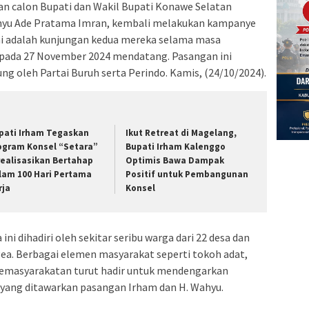
n calon Bupati dan Wakil Bupati Konawe Selatan
ahyu Ade Pratama Imran, kembali melakukan kampanye
ni adalah kunjungan kedua mereka selama masa
 pada 27 November 2024 mendatang. Pasangan ini
ung oleh Partai Buruh serta Perindo. Kamis, (24/10/2024).
pati Irham Tegaskan
Ikut Retreat di Magelang,
ogram Konsel “Setara”
Bupati Irham Kalenggo
realisasikan Bertahap
Optimis Bawa Dampak
lam 100 Hari Pertama
Positif untuk Pembangunan
rja
Konsel
ni dihadiri oleh sekitar seribu warga dari 22 desa dan
ea. Berbagai elemen masyarakat seperti tokoh adat,
kemasyarakatan turut hadir untuk mendengarkan
yang ditawarkan pasangan Irham dan H. Wahyu.