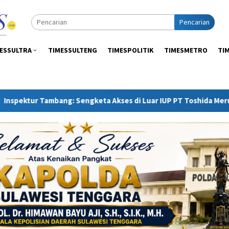
Pencarian
ESSULTRA
TIMESSULTENG
TIMESPOLITIK
TIMESMETRO
TI
engketa Akses di Luar IUP PT Toshida Merupakan Ranah APH dan