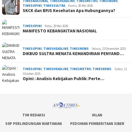
TIMESNASIONAL
,
TIMESHEADLINE
,
TIMESMETRO
,
TIMESNEWS
,
TIMESOPINI
,
TIMESSULTRA
Kamis, 28 Mei 2026
SKCK dan BPJS Kesehatan Apa Hubungannya?
TIMESOPINI
Rabu, 20 Mei 2026
MANIFESTO KEBANGKITAN NASIONAL
TIMESOPINI
,
TIMESHEADLINE
,
TIMESNEWS
Selasa, 23 Desember 2025
DIKBUD SULTRA MENATA KEMANDIRIAN PENYAND…
TIMESOPINI
,
TIMESHEADLINE
,
TIMESMETRO
,
TIMESNEWS
Sabtu, 11
Oktober 2025
Opini : Analisis Kebijakan Publik: Perte…
TIM REDAKSI
IKLAN
S0P PERLINDUNGAN WARTAWAN
PEDOMAN PEMBERITAAN SIBER