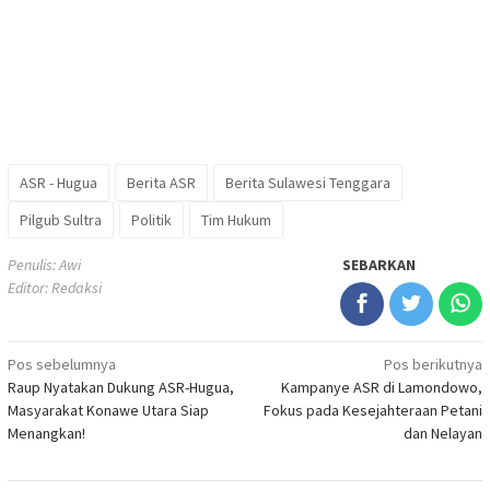
ASR - Hugua
Berita ASR
Berita Sulawesi Tenggara
Pilgub Sultra
Politik
Tim Hukum
Penulis: Awi
SEBARKAN
Editor: Redaksi
Navigasi
Pos sebelumnya
Pos berikutnya
Raup Nyatakan Dukung ASR-Hugua,
Kampanye ASR di Lamondowo,
pos
Masyarakat Konawe Utara Siap
Fokus pada Kesejahteraan Petani
Menangkan!
dan Nelayan