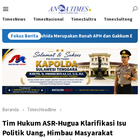
Loncat
Menu
ke
Mobile
konten
TimesNews
TimesNasional
TimesSultra
TimesSulteng
oshida Merupakan Ranah APH dan Gakkum ESDM
Fokus Berita
Kejati Sul
Beranda
TimesHeadline
Tim Hukum ASR-Hugua Klarifikasi Isu
Politik Uang, Himbau Masyarakat