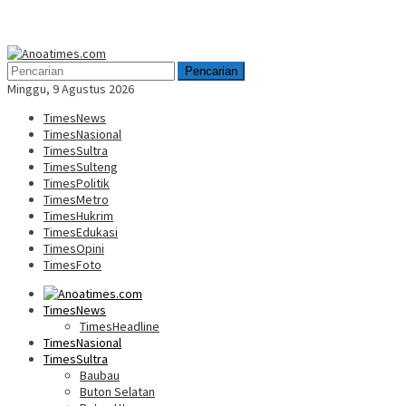
Menu
Mobile
Pencarian
Minggu, 9 Agustus 2026
TimesNews
TimesNasional
TimesSultra
TimesSulteng
TimesPolitik
TimesMetro
TimesHukrim
TimesEdukasi
TimesOpini
TimesFoto
TimesNews
TimesHeadline
TimesNasional
TimesSultra
Baubau
Buton Selatan