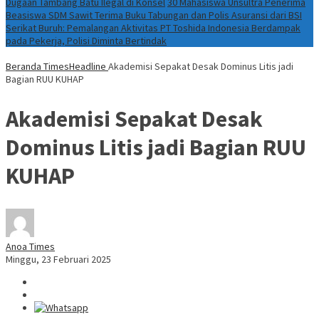
Dugaan Tambang Batu Ilegal di Konsel
30 Mahasiswa Unsultra Penerima
Beasiswa SDM Sawit Terima Buku Tabungan dan Polis Asuransi dari BSI
Serikat Buruh: Pemalangan Aktivitas PT Toshida Indonesia Berdampak
pada Pekerja, Polisi Diminta Bertindak
Beranda
TimesHeadline
Akademisi Sepakat Desak Dominus Litis jadi
Bagian RUU KUHAP
Akademisi Sepakat Desak
Dominus Litis jadi Bagian RUU
KUHAP
Anoa Times
Minggu, 23 Februari 2025