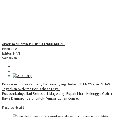
Akademisi
Dominus Litis
KUHP
RUU KUHAP
Penulis: WI
Editor: MAN
Sebarkan
Navigasi
Pos sebelumnya
Kantongi Perizinan yang Berlaku, PT MCM dan PT TAS
Tegaskan Aktivitas Perusahaan Legal
pos
Pos berikutnya
Ikut Retreat di Magelang, Bupati Irham Kalenggo Optimis
Bawa Dampak Positif untuk Pembangunan Konsel
Pos terkait