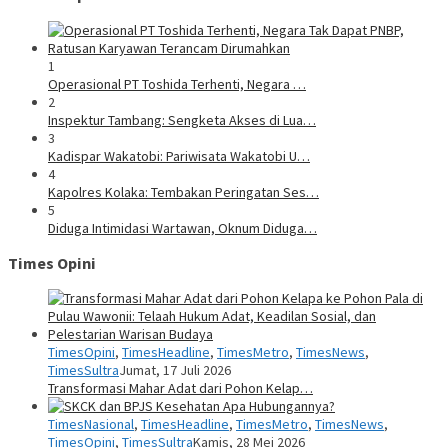
1
Operasional PT Toshida Terhenti, Negara …
2
Inspektur Tambang: Sengketa Akses di Lua…
3
Kadispar Wakatobi: Pariwisata Wakatobi U…
4
Kapolres Kolaka: Tembakan Peringatan Ses…
5
Diduga Intimidasi Wartawan, Oknum Diduga…
Times Opini
TimesOpini
,
TimesHeadline
,
TimesMetro
,
TimesNews
,
TimesSultra
Jumat, 17 Juli 2026
Transformasi Mahar Adat dari Pohon Kelap…
TimesNasional
,
TimesHeadline
,
TimesMetro
,
TimesNews
,
TimesOpini
,
TimesSultra
Kamis, 28 Mei 2026