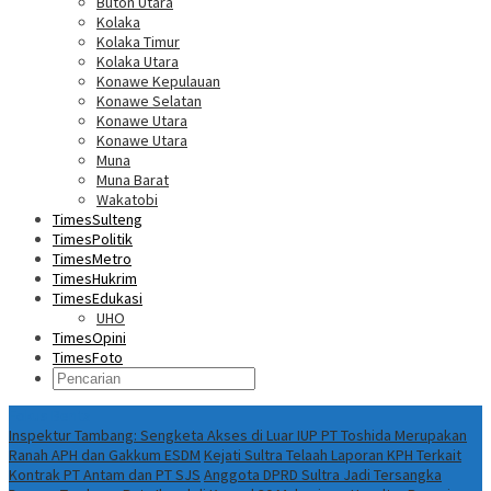
Buton Utara
Kolaka
Kolaka Timur
Kolaka Utara
Konawe Kepulauan
Konawe Selatan
Konawe Utara
Konawe Utara
Muna
Muna Barat
Wakatobi
TimesSulteng
TimesPolitik
TimesMetro
TimesHukrim
TimesEdukasi
UHO
TimesOpini
TimesFoto
Fokus Berita
Inspektur Tambang: Sengketa Akses di Luar IUP PT Toshida Merupakan
Ranah APH dan Gakkum ESDM
Kejati Sultra Telaah Laporan KPH Terkait
Kontrak PT Antam dan PT SJS
Anggota DPRD Sultra Jadi Tersangka