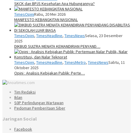
SKCK dan BPJS Kesehatan Apa Hubungannya?
TimesOpini
Rabu, 20 Mei 2026
MANIFESTO KEBANGKITAN NASIONAL
TimesOpini
,
TimesHeadline
,
TimesNews
Selasa, 23 Desember
2025
DIKBUD SULTRA MENATA KEMANDIRIAN PENYAND…
TimesOpini
,
TimesHeadline
,
TimesMetro
,
TimesNews
Sabtu, 11
Oktober 2025
Opini : Analisis Kebijakan Publik: Perte…
Tim Redaksi
Iklan
S0P Perlindungan Wartawan
Pedoman Pemberitaan Siber
Jaringan Social
Facebook