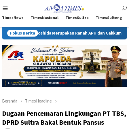
Loncat
Menu
ke
Mobile
konten
TimesNews
TimesNasional
TimesSultra
TimesSulteng
oshida Merupakan Ranah APH dan Gakkum ESDM
Fokus Berita
Kejati Sul
Beranda
TimesHeadline
Dugaan Pencemaran Lingkungan PT TBS,
DPRD Sultra Bakal Bentuk Pansus