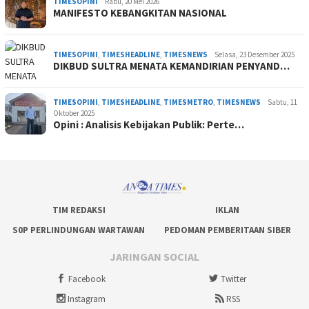
TIMESOPINI
Rabu, 20 Mei 2026
MANIFESTO KEBANGKITAN NASIONAL
TIMESOPINI
,
TIMESHEADLINE
,
TIMESNEWS
Selasa, 23 Desember 2025
DIKBUD SULTRA MENATA KEMANDIRIAN PENYAND…
TIMESOPINI
,
TIMESHEADLINE
,
TIMESMETRO
,
TIMESNEWS
Sabtu, 11
Oktober 2025
Opini : Analisis Kebijakan Publik: Perte…
TIM REDAKSI
IKLAN
S0P PERLINDUNGAN WARTAWAN
PEDOMAN PEMBERITAAN SIBER
JARINGAN SOCIAL
Facebook
Twitter
Instagram
RSS