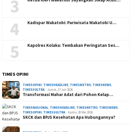
3
4
Kadispar Wakatobi: Pariwisata Wakatobi U…
5
Kapolres Kolaka: Tembakan Peringatan Ses…
TIMES OPINI
TIMESOPINI
,
TIMESHEADLINE
,
TIMESMETRO
,
TIMESNEWS
,
TIMESSULTRA
Jumat, 17 Juli 2026
Transformasi Mahar Adat dari Pohon Kelap…
TIMESNASIONAL
,
TIMESHEADLINE
,
TIMESMETRO
,
TIMESNEWS
,
TIMESOPINI
,
TIMESSULTRA
Kamis, 28 Mei 2026
SKCK dan BPJS Kesehatan Apa Hubungannya?