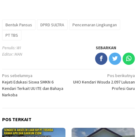
Bentuk Pansus
DPRD SULTRA
Pencemaran Lingkungan
PT TBS
Penulis: WI
SEBARKAN
Editor: MAN
Navigasi
Pos sebelumnya
Pos berikutnya
Kejati Edukasi Siswa SMKN 6
UHO Kendari Wisuda 2.097 Lulusan
pos
Kendari Terkait UU ITE dan Bahaya
Profesi Guru
Narkoba
POS TERKAIT