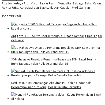
pos
Pos berikutnya
Prof. Yusuf Sabilu Resmi Mendaftar Sebagai Bakal Calon
Rektor UHO, Apresiasi dan Siap Lanjutkan Capaian Prof. Zamrun
Pos terkait
Anggota DPRD Sultra Jadi Tersangka Dugaan Tambang Batu Ilegal
di Konsel
30 Mahasiswa Unsultra Penerima Beasiswa SDM Sawit Terima
Buku Tabungan dan Polis Asuransi dari BSI
Serikat Buruh: Pemalangan Aktivitas PT Toshida Indonesia
Berdampak pada Pekerja, Polisi Diminta Bertindak