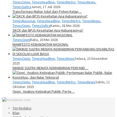
TimesOpini
,
TimesHeadline
,
TimesMetro
,
TimesNews
,
TimesSultra
Jumat, 17 Juli 2026
Transformasi Mahar Adat dari Pohon Kelap…
TimesNasional
,
TimesHeadline
,
TimesMetro
,
TimesNews
,
TimesOpini
,
TimesSultra
Kamis, 28 Mei 2026
SKCK dan BPJS Kesehatan Apa Hubungannya?
TimesOpini
Rabu, 20 Mei 2026
MANIFESTO KEBANGKITAN NASIONAL
TimesOpini
,
TimesHeadline
,
TimesNews
Selasa, 23 Desember
2025
DIKBUD SULTRA MENATA KEMANDIRIAN PENYAND…
TimesOpini
,
TimesHeadline
,
TimesMetro
,
TimesNews
Sabtu, 11
Oktober 2025
Opini : Analisis Kebijakan Publik: Perte…
Tim Redaksi
Iklan