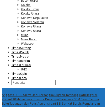
Buton Utara
Kolaka
Kolaka Timur
Kolaka Utara
Konawe Kepulauan
Konawe Selatan
Konawe Utara
Konawe Utara
Muna
Muna Barat
Wakatobi
TimesSulteng
TimesPolitik
TimesMetro
TimesHukrim
TimesEdukasi
UHO
TimesOpini
TimesFoto
Fokus Berita
Anggota DPRD Sultra Jadi Tersangka Dugaan Tambang Batu Ilegal di
Konsel
30 Mahasiswa Unsultra Penerima Beasiswa SDM Sawit Terima
Buku Tabungan dan Polis Asuransi dari BSI
Serikat Buruh: Pemalangan