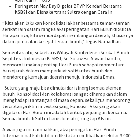
Peringatan May Day Digelar BPVP Kendari Bersama
KSBSI dan Disnakertrans Sultra dengan Cara Ini
“Kita akan lakukan konsolidasi akbar bersama teman-teman
serikat lain dalam rangka aksi peringatan Hari Buruh di Sultra.
Harapannya, kita semua dapat membangun daerah, khususnya
dalam persoalan kesejahteraan buruh,” tegas Ramadhan.
Sementara itu, Sekretaris Wilayah Konfederasi Serikat Buruh
Sejahtera Indonesia (K-SBSI) Se-Sulawesi, Alvian Liambo,
menyoroti makna penting Hari Buruh sebagai momentum
bersejarah dalam memperkuat solidaritas buruh dan
mendorong kemajuan daerah menuju Indonesia Emas.
“Sultra yang maju bisa dimulai dari sinergi semua elemen
buruh. Konsolidasi dan kolaborasi sangat diharapkan dalam
menghadapi tantangan di masa depan, sekaligus mendorong
terciptanya iklim investasi yang kondusif. Aksi yang akan
digelar di Hari Buruh ini adalah bentuk perjuangan bersama.
Semua buruh di Sultra harus bersatu,” ungkap Alvian.
Alvian juga menambahkan, aksi peringatan Hari Buruh
Internasional kali ini diprediksi akan melibatkan sekitar 3.000