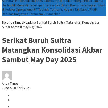
Aktivitas PT Toshida Indonesia Berdampak pada Pekerja, Polisi Diminta
Bertindak
Menanti Penetapan Tersangka dalam Kasus Peremajaan Sawit
di Kolaka
Operasional PT Toshida Terhenti, Negara Tak Dapat PNBP,
Ratusan Karyawan Terancam Dirumahkan
Beranda
TimesHeadline
Serikat Buruh Sultra Matangkan Konsolidasi
Akbar Sambut May Day 2025
Serikat Buruh Sultra
Matangkan Konsolidasi Akbar
Sambut May Day 2025
Anoa Times
Jumat, 18 April 2025