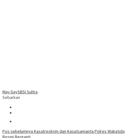
May Day
SBSI Sultra
Sebarkan
Navigasi
Pos sebelumnya
Kasatreskrim dan Kasatsamapta Polres Wakatobi
Resmi Berganti