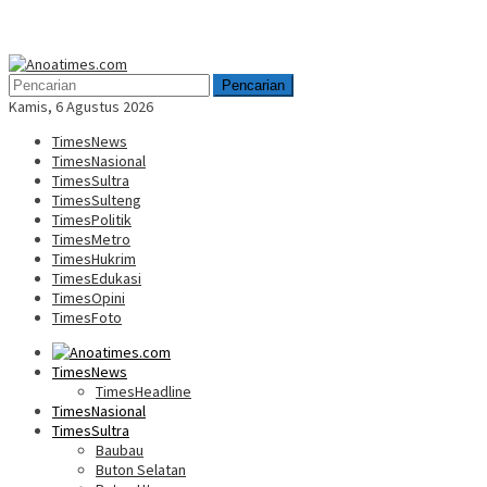
Menu
Mobile
Pencarian
Kamis, 6 Agustus 2026
TimesNews
TimesNasional
TimesSultra
TimesSulteng
TimesPolitik
TimesMetro
TimesHukrim
TimesEdukasi
TimesOpini
TimesFoto
TimesNews
TimesHeadline
TimesNasional
TimesSultra
Baubau
Buton Selatan