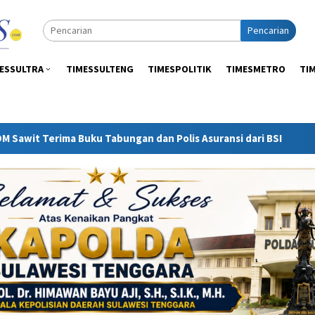
Pencarian
ESSULTRA
TIMESSULTENG
TIMESPOLITIK
TIMESMETRO
TI
Polis Asuransi dari BSI
Serikat Buruh: Pemalangan Akti