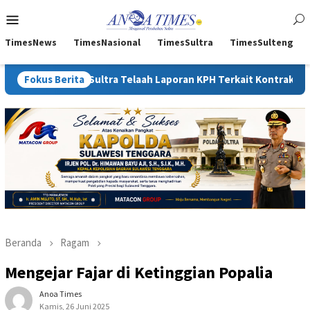
Loncat
Menu
ke
Mobile
konten
TimesNews
TimesNasional
TimesSultra
TimesSulteng
Kejati Sultra Telaah Laporan KPH Terkait Kontrak PT Antam
Fokus Berita
Beranda
Ragam
Mengejar Fajar di Ketinggian Popalia
Anoa Times
Kamis, 26 Juni 2025