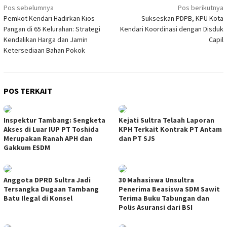
Navigasi
Pos sebelumnya
Pos berikutnya
Pemkot Kendari Hadirkan Kios
Sukseskan PDPB, KPU Kota
pos
Pangan di 65 Kelurahan: Strategi
Kendari Koordinasi dengan Disduk
Kendalikan Harga dan Jamin
Capil
Ketersediaan Bahan Pokok
POS TERKAIT
Inspektur Tambang: Sengketa
Kejati Sultra Telaah Laporan
Akses di Luar IUP PT Toshida
KPH Terkait Kontrak PT Antam
Merupakan Ranah APH dan
dan PT SJS
Gakkum ESDM
Anggota DPRD Sultra Jadi
30 Mahasiswa Unsultra
Tersangka Dugaan Tambang
Penerima Beasiswa SDM Sawit
Batu Ilegal di Konsel
Terima Buku Tabungan dan
Polis Asuransi dari BSI