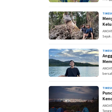
TIMES
Meny
Kelu
ANOAT
Sejuk 
TIMES
Angg
Memb
ANOAT
bersa
TIMES
Punc
Kend
ANOAT
Tengg