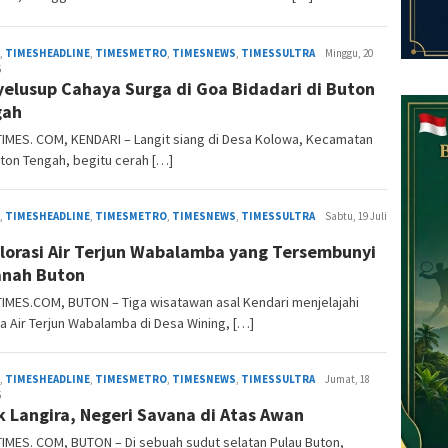
Anoa
,
TIMESHEADLINE
,
TIMESMETRO
,
TIMESNEWS
,
TIMESSULTRA
Minggu, 20
Times
5
elusup Cahaya Surga di Goa Bidadari di Buton
gah
IMES. COM, KENDARI – Langit siang di Desa Kolowa, Kecamatan
ton Tengah, begitu cerah […]
Anoa
,
TIMESHEADLINE
,
TIMESMETRO
,
TIMESNEWS
,
TIMESSULTRA
Sabtu, 19 Juli
Times
lorasi Air Terjun Wabalamba yang Tersembunyi
anah Buton
IMES.COM, BUTON – Tiga wisatawan asal Kendari menjelajahi
 Air Terjun Wabalamba di Desa Wining, […]
Anoa
,
TIMESHEADLINE
,
TIMESMETRO
,
TIMESNEWS
,
TIMESSULTRA
Jumat, 18
Times
5
k Langira, Negeri Savana di Atas Awan
IMES. COM, BUTON – Di sebuah sudut selatan Pulau Buton,