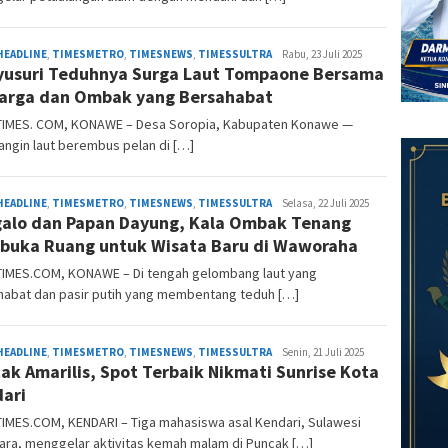
Anoa
HEADLINE
,
TIMESMETRO
,
TIMESNEWS
,
TIMESSULTRA
Rabu, 23 Juli 2025
usuri Teduhnya Surga Laut Tompaone Bersama
Times
arga dan Ombak yang Bersahabat
IMES. COM, KONAWE – Desa Soropia, Kabupaten Konawe —
angin laut berembus pelan di […]
Anoa
HEADLINE
,
TIMESMETRO
,
TIMESNEWS
,
TIMESSULTRA
Selasa, 22 Juli 2025
alo dan Papan Dayung, Kala Ombak Tenang
Times
uka Ruang untuk Wisata Baru di Waworaha
IMES.COM, KONAWE – Di tengah gelombang laut yang
habat dan pasir putih yang membentang teduh […]
Anoa
HEADLINE
,
TIMESMETRO
,
TIMESNEWS
,
TIMESSULTRA
Senin, 21 Juli 2025
ak Amarilis, Spot Terbaik Nikmati Sunrise Kota
Times
ari
IMES.COM, KENDARI – Tiga mahasiswa asal Kendari, Sulawesi
ara, menggelar aktivitas kemah malam di Puncak […]