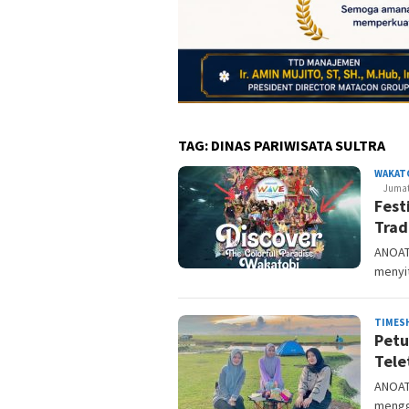
TAG:
DINAS PARIWISATA SULTRA
WAKAT
Jumat
Fest
Trad
ANOAT
menyit
TIMES
Petu
Tele
ANOAT
mengg