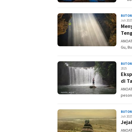
BUTON
Juli 202
Meny
Ten
ANOAT
Gu, Bu
BUTON
2025
Eksp
di T
ANOAT
pesona
BUTON
Juli 202
Jeja
ANOAT