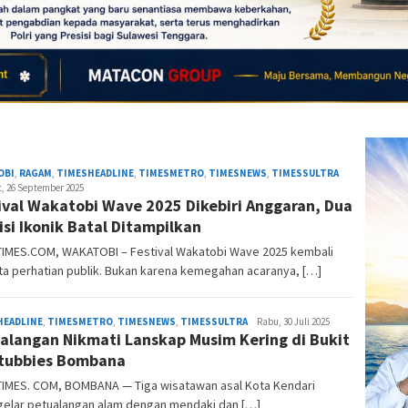
Anoa
OBI
,
RAGAM
,
TIMESHEADLINE
,
TIMESMETRO
,
TIMESNEWS
,
TIMESSULTRA
Times
, 26 September 2025
ival Wakatobi Wave 2025 Dikebiri Anggaran, Dua
isi Ikonik Batal Ditampilkan
IMES.COM, WAKATOBI – Festival Wakatobi Wave 2025 kembali
a perhatian publik. Bukan karena kemegahan acaranya, […]
Anoa
HEADLINE
,
TIMESMETRO
,
TIMESNEWS
,
TIMESSULTRA
Rabu, 30 Juli 2025
alangan Nikmati Lanskap Musim Kering di Bukit
Times
tubbies Bombana
IMES. COM, BOMBANA — Tiga wisatawan asal Kota Kendari
elar petualangan alam dengan mendaki dan […]