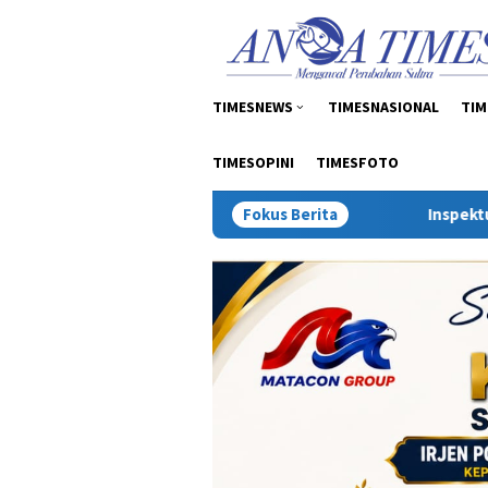
Loncat
tutup
ke
konten
TIMESNEWS
TIMESNASIONAL
TIM
TIMESOPINI
TIMESFOTO
Fokus Berita
Inspektur Tambang: Sengketa 