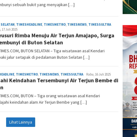
mbunyi sebuah bukit yang menyajikan […]
Anoa
 SELATAN
,
TIMESHEADLINE
,
TIMESMETRO
,
TIMESNEWS
,
TIMESSULTRA
Times
 17 Juli 2025
usuri Rimba Menuju Air Terjun Amajapo, Surga
embunyi di Buton Selatan
IMES.COM, BUTON SELATAN – Tiga wisatawan asal Kendari
ki jalur setapak di pedalaman Buton Selatan […]
Anoa
HEADLINE
,
TIMESMETRO
,
TIMESNEWS
,
TIMESSULTRA
Rabu, 16 Juli 2025
jahi Keindahan Tersembunyi Air Terjun Bembe di
Times
on
IMES.COM, BUTON – Tiga orang wisatawan asal Kendari
ajahi keindahan alam Air Terjun Bembe yang […]
Lihat Lainnya