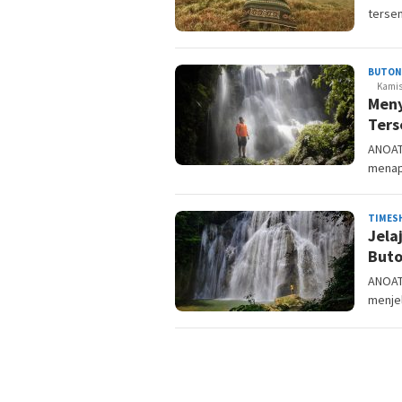
terse
BUTON
Kamis,
Meny
Ters
ANOAT
menapa
TIMES
Jela
But
ANOAT
menjel