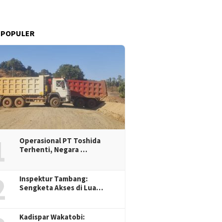
 POPULER
1
Operasional PT Toshida
Terhenti, Negara …
2
Inspektur Tambang:
Sengketa Akses di Lua…
Kadispar Wakatobi: