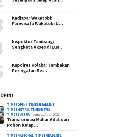
2
3
Kadispar Wakatobi:
Pariwisata Wakatobi U…
4
Inspektur Tambang:
Sengketa Akses di Lua…
5
Kapolres Kolaka: Tembakan
Peringatan Ses…
 OPINI
TIMESOPINI
,
TIMESHEADLINE
,
TIMESMETRO
,
TIMESNEWS
,
TIMESSULTRA
Jumat, 17 Juli 2026
Transformasi Mahar Adat dari
Pohon Kelap…
TIMESNASIONAL
,
TIMESHEADLINE
,