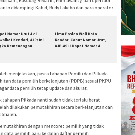
, Muskam, Kasubag Redatin, Palmawanty, dan opertaor
wanto didampingi Kabid, Rudy Lakebo dan para operator.
pat Nomor Urut 4 di
Lima Paslon Wali Kota
lwalkot Kendari, AJP: Ini
Kendari Cabut Nomor Urut,
gka Kemenangan
AJP-ASLI Dapat Nomor 4
leh menjelaskan, pasca tahapan Pemilu dan Pilkada
tan data pemilih berkelanjutan (PDPB) sesuai PKPU
gar data pemilih tetap update dan akurat.
tahapan Pilkada nanti sudah tidak terlalu berat
elah dilakukan pemutakhiran secara berkelanjutan dan
 Shaleh.
pemutakhiran dengan mencoret pemilih yang tidak
data pemilih baru ke dalan daftar pemilih.