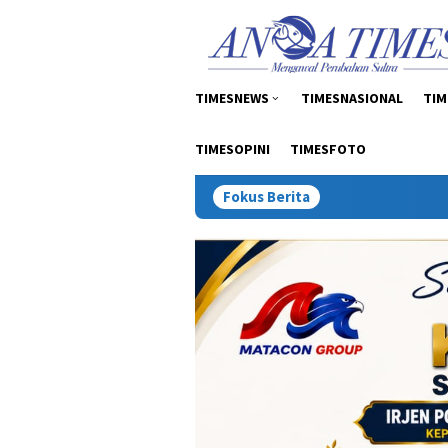
Loncat
tutup
ke
konten
TIMESNEWS
TIMESNASIONAL
TIM
TIMESOPINI
TIMESFOTO
Fokus Berita
Inspektur Tambang: