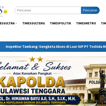
Pencarian
ESSULTRA
TIMESSULTENG
TIMESPOLITIK
TIMESMETRO
TI
 Sengketa Akses di Luar IUP PT Toshida Merupakan Ranah APH 