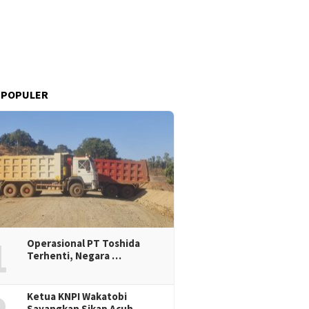
 POPULER
1
Operasional PT Toshida
Terhenti, Negara …
Ketua KNPI Wakatobi
Sayangkan Sikap Acuh…