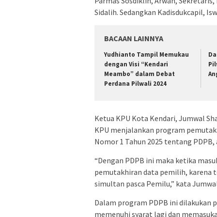
Parmas Sosdiklih, Arwah, Sekretaris
Sidalih. Sedangkan Kadisdukcapil, Is
BACAAN LAINNYA
Yudhianto Tampil Memukau
Da
dengan Visi “Kendari
Pi
Meambo” dalam Debat
An
Perdana Pilwali 2024
Ketua KPU Kota Kendari, Jumwal Sha
KPU menjalankan program pemutakhi
Nomor 1 Tahun 2025 tentang PDPB, a
“Dengan PDPB ini maka ketika masuk 
pemutakhiran data pemilih, karena t
simultan pasca Pemilu,” kata Jumwal
Dalam program PDPB ini dilakukan 
memenuhi syarat lagi dan memasukan 