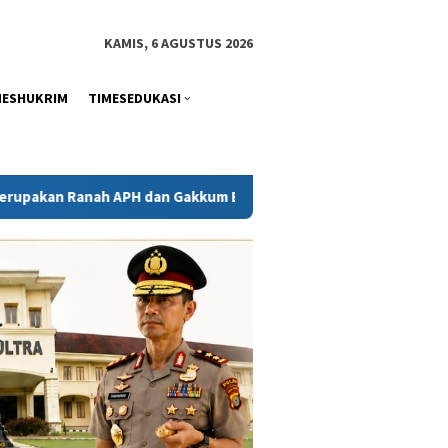
tutup
KAMIS, 6 AGUSTUS 2026
MESHUKRIM
TIMESEDUKASI
dan Gakkum ESDM
Kejati Sultra Telaah Laporan KPH Terka