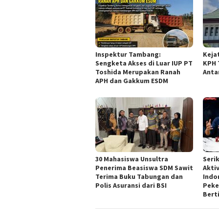
Inspektur Tambang:
Keja
Sengketa Akses di Luar IUP PT
KPH 
Toshida Merupakan Ranah
Anta
APH dan Gakkum ESDM
30 Mahasiswa Unsultra
Seri
Penerima Beasiswa SDM Sawit
Akti
Terima Buku Tabungan dan
Indo
Polis Asuransi dari BSI
Peker
Bert