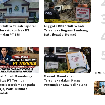
ti Sultra Telaah Laporan
Anggota DPRD Sultra Jadi
Terkait Kontrak PT
Tersangka Dugaan Tambang
m dan PT SJS
Batu Ilegal di Konsel
TIMES
kat Buruh: Pemalangan
Menanti Penetapan
vitas PT Toshida
Tersangka dalam Kasus
nesia Berdampak pada
Peremajaan Sawit di Kolaka
ja, Polisi Diminta
indak