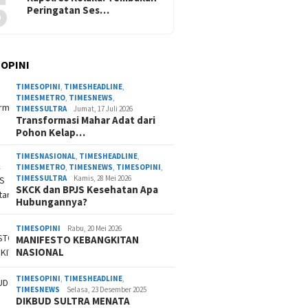
5
Peringatan Ses…
 OPINI
TIMESOPINI
,
TIMESHEADLINE
,
TIMESMETRO
,
TIMESNEWS
,
TIMESSULTRA
Jumat, 17 Juli 2026
Transformasi Mahar Adat dari
Pohon Kelap…
TIMESNASIONAL
,
TIMESHEADLINE
,
TIMESMETRO
,
TIMESNEWS
,
TIMESOPINI
,
TIMESSULTRA
Kamis, 28 Mei 2026
SKCK dan BPJS Kesehatan Apa
Hubungannya?
TIMESOPINI
Rabu, 20 Mei 2026
MANIFESTO KEBANGKITAN
NASIONAL
TIMESOPINI
,
TIMESHEADLINE
,
TIMESNEWS
Selasa, 23 Desember 2025
DIKBUD SULTRA MENATA