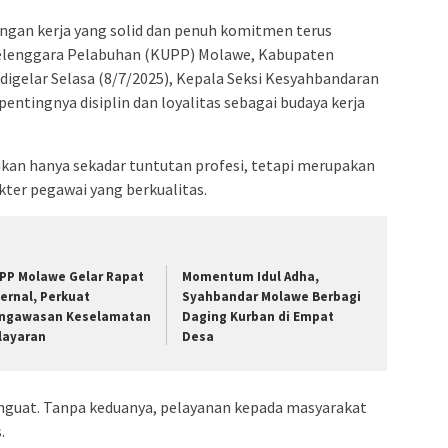
ngan kerja yang solid dan penuh komitmen terus
yelenggara Pelabuhan (KUPP) Molawe, Kabupaten
digelar Selasa (8/7/2025), Kepala Seksi Kesyahbandaran
ntingnya disiplin dan loyalitas sebagai budaya kerja
bukan hanya sekadar tuntutan profesi, tetapi merupakan
er pegawai yang berkualitas.
PP Molawe Gelar Rapat
Momentum Idul Adha,
ternal, Perkuat
Syahbandar Molawe Berbagi
ngawasan Keselamatan
Daging Kurban di Empat
layaran
Desa
 penguat. Tanpa keduanya, pelayanan kepada masyarakat
.