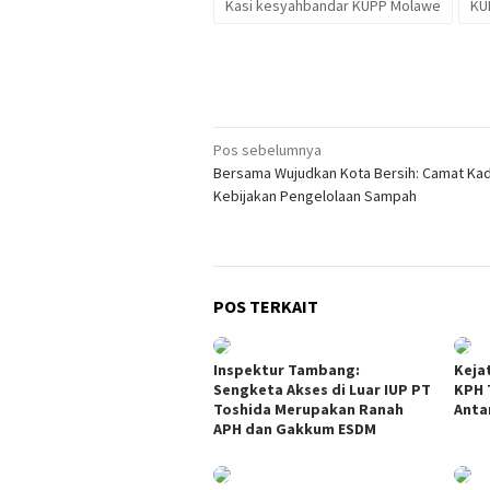
Kasi kesyahbandar KUPP Molawe
KU
Navigasi
Pos sebelumnya
Bersama Wujudkan Kota Bersih: Camat Kad
pos
Kebijakan Pengelolaan Sampah
POS TERKAIT
Inspektur Tambang:
Keja
Sengketa Akses di Luar IUP PT
KPH 
Toshida Merupakan Ranah
Anta
APH dan Gakkum ESDM