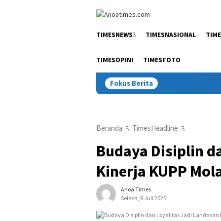
Loncat
tutup
ke
konten
TIMESNEWS
TIMESNASIONAL
TIM
TIMESOPINI
TIMESFOTO
Fokus Berita
Beranda
TimesHeadline
Budaya Disiplin d
Kinerja KUPP Mo
Anoa Times
Selasa, 8 Juli 2025