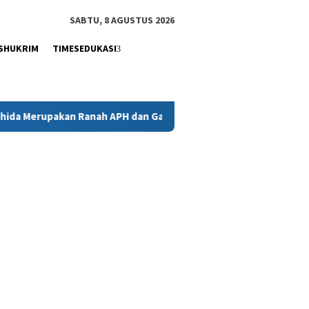
tutup
SABTU, 8 AGUSTUS 2026
SHUKRIM
TIMESEDUKASI
erupakan Ranah APH dan Gakkum ESDM
Kejati Sultra Telaa