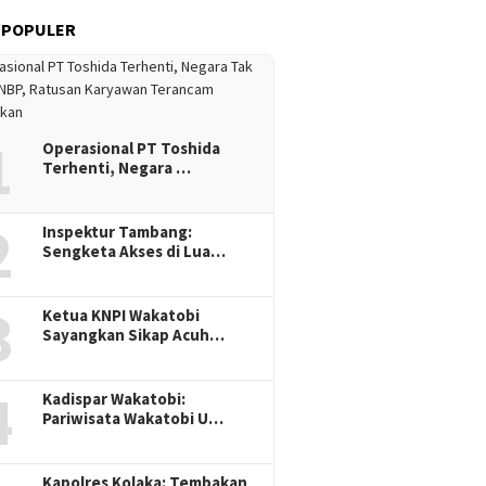
 POPULER
1
Operasional PT Toshida
Terhenti, Negara …
2
Inspektur Tambang:
Sengketa Akses di Lua…
3
Ketua KNPI Wakatobi
Sayangkan Sikap Acuh…
4
Kadispar Wakatobi:
Pariwisata Wakatobi U…
Kapolres Kolaka: Tembakan