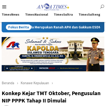
Loncat
Menu
ke
Mobile
konten
TimesNews
TimesNasional
TimesSultra
TimesSulteng
ida Merupakan Ranah APH dan Gakkum ESDM
Fokus Berita
Kejati Sultra
Beranda
Konawe Kepulauan
Konkep Kejar TMT Oktober, Pengusulan
NIP PPPK Tahap II Dimulai