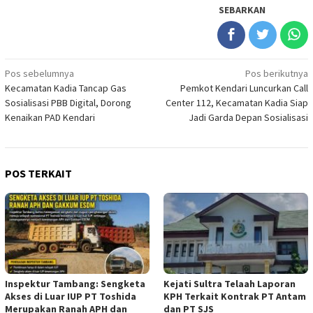
SEBARKAN
Navigasi
Pos sebelumnya
Pos berikutnya
Kecamatan Kadia Tancap Gas
Pemkot Kendari Luncurkan Call
pos
Sosialisasi PBB Digital, Dorong
Center 112, Kecamatan Kadia Siap
Kenaikan PAD Kendari
Jadi Garda Depan Sosialisasi
POS TERKAIT
Inspektur Tambang: Sengketa
Kejati Sultra Telaah Laporan
Akses di Luar IUP PT Toshida
KPH Terkait Kontrak PT Antam
Merupakan Ranah APH dan
dan PT SJS