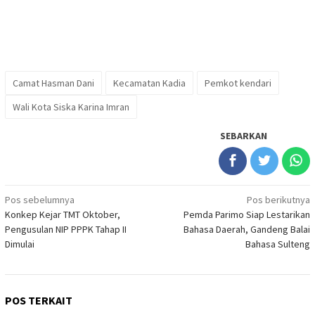
Camat Hasman Dani
Kecamatan Kadia
Pemkot kendari
Wali Kota Siska Karina Imran
SEBARKAN
Navigasi
Pos sebelumnya
Pos berikutnya
Konkep Kejar TMT Oktober,
Pemda Parimo Siap Lestarikan
pos
Pengusulan NIP PPPK Tahap II
Bahasa Daerah, Gandeng Balai
Dimulai
Bahasa Sulteng
POS TERKAIT