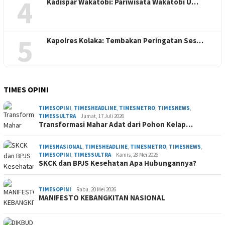
4
Kadispar Wakatobi: Pariwisata Wakatobi U…
5
Kapolres Kolaka: Tembakan Peringatan Ses…
TIMES OPINI
TIMESOPINI
,
TIMESHEADLINE
,
TIMESMETRO
,
TIMESNEWS
,
TIMESSULTRA
Jumat, 17 Juli 2026
Transformasi Mahar Adat dari Pohon Kelap…
TIMESNASIONAL
,
TIMESHEADLINE
,
TIMESMETRO
,
TIMESNEWS
,
TIMESOPINI
,
TIMESSULTRA
Kamis, 28 Mei 2026
SKCK dan BPJS Kesehatan Apa Hubungannya?
TIMESOPINI
Rabu, 20 Mei 2026
MANIFESTO KEBANGKITAN NASIONAL