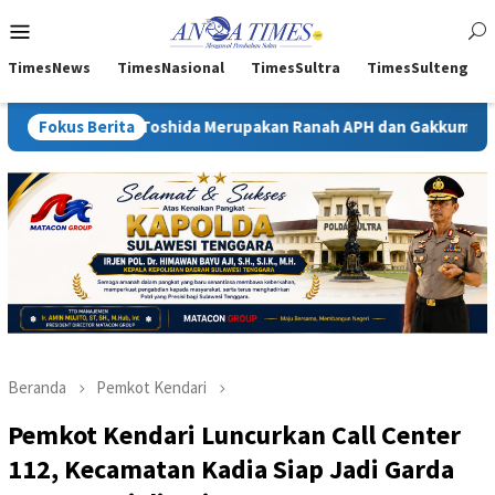
Loncat
Menu
ke
Mobile
konten
TimesNews
TimesNasional
TimesSultra
TimesSulteng
oshida Merupakan Ranah APH dan Gakkum ESDM
Fokus Berita
Kejati Sul
Beranda
Pemkot Kendari
Pemkot Kendari Luncurkan Call Center
112, Kecamatan Kadia Siap Jadi Garda