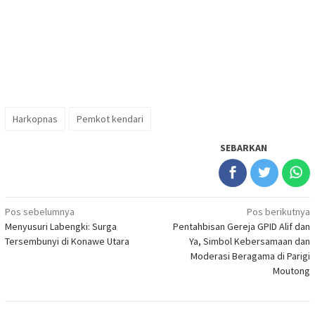
Harkopnas
Pemkot kendari
SEBARKAN
Navigasi
Pos sebelumnya
Pos berikutnya
Menyusuri Labengki: Surga
Pentahbisan Gereja GPID Alif dan
pos
Tersembunyi di Konawe Utara
Ya, Simbol Kebersamaan dan
Moderasi Beragama di Parigi
Moutong