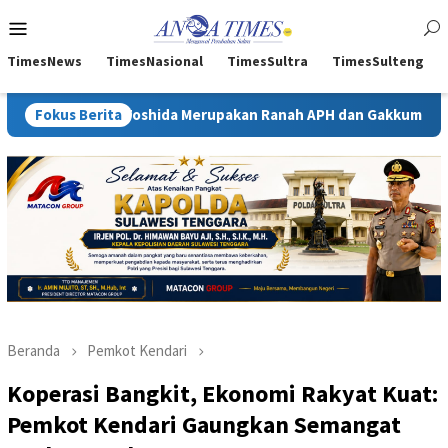
Loncat
Menu
ke
Mobile
konten
TimesNews
TimesNasional
TimesSultra
TimesSulteng
 Toshida Merupakan Ranah APH dan Gakkum ESDM
Fokus Berita
Kejati S
Beranda
Pemkot Kendari
Koperasi Bangkit, Ekonomi Rakyat Kuat:
Pemkot Kendari Gaungkan Semangat