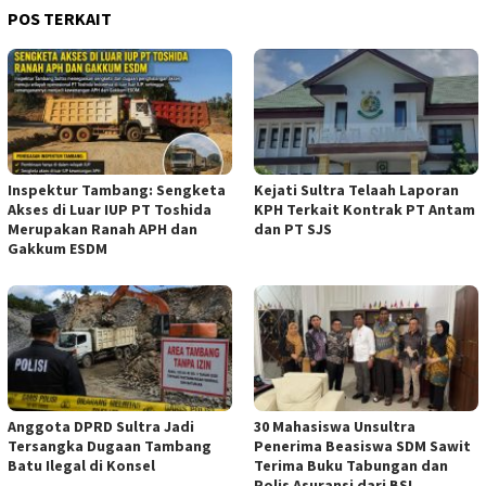
POS TERKAIT
Inspektur Tambang: Sengketa
Kejati Sultra Telaah Laporan
Akses di Luar IUP PT Toshida
KPH Terkait Kontrak PT Antam
Merupakan Ranah APH dan
dan PT SJS
Gakkum ESDM
Anggota DPRD Sultra Jadi
30 Mahasiswa Unsultra
Tersangka Dugaan Tambang
Penerima Beasiswa SDM Sawit
Batu Ilegal di Konsel
Terima Buku Tabungan dan
Polis Asuransi dari BSI