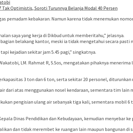
atobi
Tak Optimistis, Soroti Turunnya Belanja Modal 40 Persen
tugas pemadam kebakaran. Namun karena tidak menemukan nomor 
alan saya yang kerja di Dikbud untuk memberitahu,” jelasnya.
 bagian belakang kantor, meski ia tidak mengetahui secara pasti 
tapi kejadian sekitar jam 5.45 pagi,” singkatnya.
katobi, LM. Rahmat R, S.Sos, mengatakan pihaknya menerima lap
apasitas 3 ton dan 6 ton, serta sekitar 20 personel, diturunkan
ir dari atas menggunakan nosel kendaraan, sementara tim lain 
kan pengisian ulang air sebanyak tiga kali, sementara mobil 6 t
n Kepala Dinas Pendidikan dan Kebudayaan, kemudian menyebar ke 
endalikan dan tidak merembet ke ruangan lain maupun bangunan di