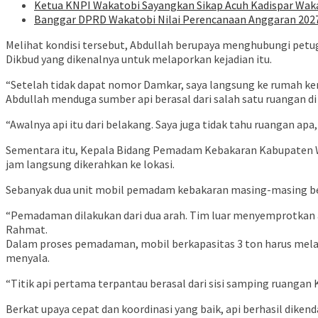
Ketua KNPI Wakatobi Sayangkan Sikap Acuh Kadispar Wak
Banggar DPRD Wakatobi Nilai Perencanaan Anggaran 2027 
Melihat kondisi tersebut, Abdullah berupaya menghubungi pe
Dikbud yang dikenalnya untuk melaporkan kejadian itu.
“Setelah tidak dapat nomor Damkar, saya langsung ke rumah ken
Abdullah menduga sumber api berasal dari salah satu ruangan di
“Awalnya api itu dari belakang. Saya juga tidak tahu ruangan apa, 
Sementara itu, Kepala Bidang Pemadam Kebakaran Kabupaten Wa
jam langsung dikerahkan ke lokasi.
Sebanyak dua unit mobil pemadam kebakaran masing-masing berk
“Pemadaman dilakukan dari dua arah. Tim luar menyemprotkan a
Rahmat.
Dalam proses pemadaman, mobil berkapasitas 3 ton harus melaku
menyala.
“Titik api pertama terpantau berasal dari sisi samping ruanga
Berkat upaya cepat dan koordinasi yang baik, api berhasil dik