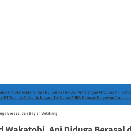
 dan Polis Asuransi dari BSI
Serikat Buruh: Pemalangan Aktivitas PT Toshi
al PT Toshida Terhenti, Negara Tak Dapat PNBP, Ratusan Karyawan Teranca
uga Berasal dari Bagian Belakang
 Wakatobi, Api Diduga Berasal 