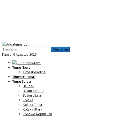
Menu
Mobile
Pencarian
Kamis, 6 Agustus 2026
TimesNews
TimesHeadline
TimesNasional
TimesSultra
Baubau
Buton Selatan
Buton Utara
Kolaka
Kolaka Timur
Kolaka Utara
Konawe Kepulauan