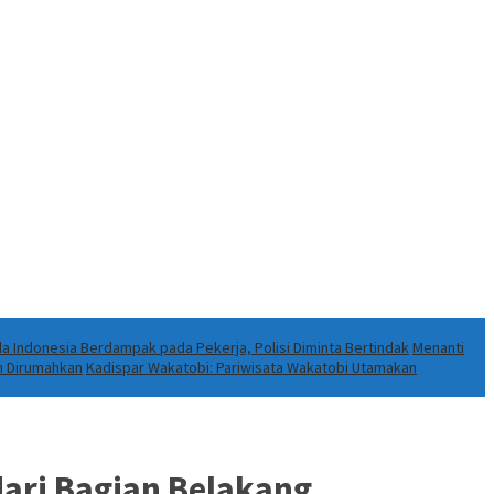
da Indonesia Berdampak pada Pekerja, Polisi Diminta Bertindak
Menanti
m Dirumahkan
Kadispar Wakatobi: Pariwisata Wakatobi Utamakan
dari Bagian Belakang