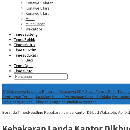
Konawe Selatan
Konawe Utara
Konawe Utara
Muna
Muna Barat
Wakatobi
TimesSulteng
TimesPolitik
TimesMetro
TimesHukrim
TimesEdukasi
UHO
TimesOpini
TimesFoto
Fokus Berita
30 Mahasiswa Unsultra Penerima Beasiswa SDM Sawit Terima Buku Tabungan
Penetapan Tersangka dalam Kasus Peremajaan Sawit di Kolaka
Operasion
Ekowisata, Bukan Sekadar Mengejar Jumlah Kunjungan
Beranda
TimesHeadline
Kebakaran Landa Kantor Dikbud Wakatobi, Api Did
Kebakaran Landa Kantor Dikbud