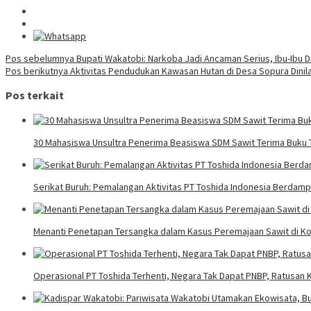
Navigasi
Pos sebelumnya
Bupati Wakatobi: Narkoba Jadi Ancaman Serius, Ibu-Ibu 
Pos berikutnya
Aktivitas Pendudukan Kawasan Hutan di Desa Sopura Dinila
pos
Pos terkait
30 Mahasiswa Unsultra Penerima Beasiswa SDM Sawit Terima Buku T
Serikat Buruh: Pemalangan Aktivitas PT Toshida Indonesia Berdampa
Menanti Penetapan Tersangka dalam Kasus Peremajaan Sawit di Ko
Operasional PT Toshida Terhenti, Negara Tak Dapat PNBP, Ratusa