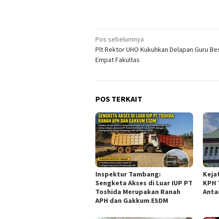
Navigasi
Pos sebelumnya
Plt Rektor UHO Kukuhkan Delapan Guru Bes
pos
Empat Fakultas
POS TERKAIT
Inspektur Tambang:
Keja
Sengketa Akses di Luar IUP PT
KPH 
Toshida Merupakan Ranah
Anta
APH dan Gakkum ESDM