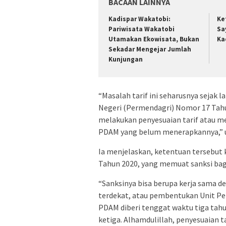
BACAAN LAINNYA
Kadispar Wakatobi:
Ke
Pariwisata Wakatobi
Sa
Utamakan Ekowisata, Bukan
Ka
Sekadar Mengejar Jumlah
Kunjungan
“Masalah tarif ini seharusnya sejak
Negeri (Permendagri) Nomor 17 Tahu
melakukan penyesuaian tarif atau me
PDAM yang belum menerapkannya,” uja
Ia menjelaskan, ketentuan tersebut
Tahun 2020, yang memuat sanksi bag
“Sanksinya bisa berupa kerja sama
terdekat, atau pembentukan Unit Pel
PDAM diberi tenggat waktu tiga tahu
ketiga. Alhamdulillah, penyesuaian ta