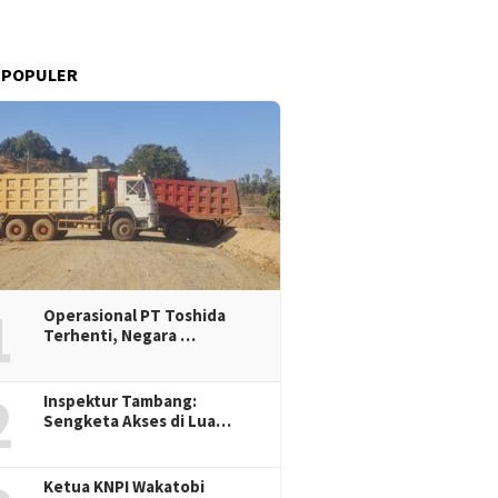
 POPULER
1
Operasional PT Toshida
Terhenti, Negara …
2
Inspektur Tambang:
Sengketa Akses di Lua…
Ketua KNPI Wakatobi