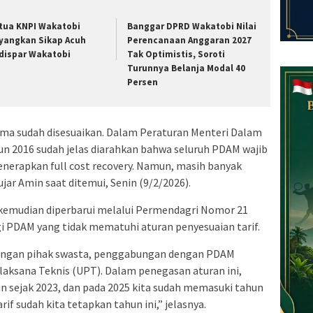
tua KNPI Wakatobi
Banggar DPRD Wakatobi Nilai
yangkan Sikap Acuh
Perencanaan Anggaran 2027
dispar Wakatobi
Tak Optimistis, Soroti
Turunnya Belanja Modal 40
Persen
 lama sudah disesuaikan. Dalam Peraturan Menteri Dalam
n 2016 sudah jelas diarahkan bahwa seluruh PDAM wajib
nerapkan full cost recovery. Namun, masih banyak
r Amin saat ditemui, Senin (9/2/2026).
 kemudian diperbarui melalui Permendagri Nomor 21
i PDAM yang tidak mematuhi aturan penyesuaian tarif.
 dengan pihak swasta, penggabungan dengan PDAM
aksana Teknis (UPT). Dalam penegasan aturan ini,
n sejak 2023, dan pada 2025 kita sudah memasuki tahun
rif sudah kita tetapkan tahun ini,” jelasnya.