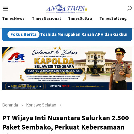
Loncat
Menu
ke
Mobile
konten
TimesNews
TimesNasional
TimesSultra
TimesSulteng
Toshida Merupakan Ranah APH dan Gakkum ESDM
Fokus Berita
Kejati Su
Beranda
Konawe Selatan
PT Wijaya Inti Nusantara Salurkan 2.500
Paket Sembako, Perkuat Kebersamaan