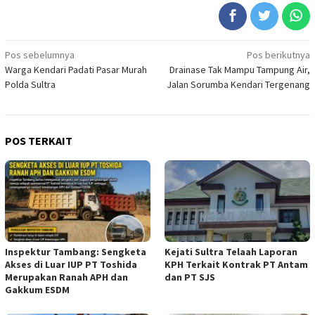
Navigasi
Pos sebelumnya
Pos berikutnya
Warga Kendari Padati Pasar Murah
Drainase Tak Mampu Tampung Air,
pos
Polda Sultra
Jalan Sorumba Kendari Tergenang
POS TERKAIT
Inspektur Tambang: Sengketa
Kejati Sultra Telaah Laporan
Akses di Luar IUP PT Toshida
KPH Terkait Kontrak PT Antam
Merupakan Ranah APH dan
dan PT SJS
Gakkum ESDM