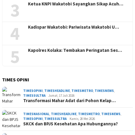
3
Ketua KNPI Wakatobi Sayangkan Sikap Acuh…
4
Kadispar Wakatobi: Pariwisata Wakatobi U…
5
Kapolres Kolaka: Tembakan Peringatan Ses…
TIMES OPINI
TIMESOPINI
,
TIMESHEADLINE
,
TIMESMETRO
,
TIMESNEWS
,
TIMESSULTRA
Jumat, 17 Juli 2026
Transformasi Mahar Adat dari Pohon Kelap…
TIMESNASIONAL
,
TIMESHEADLINE
,
TIMESMETRO
,
TIMESNEWS
,
TIMESOPINI
,
TIMESSULTRA
Kamis, 28 Mei 2026
SKCK dan BPJS Kesehatan Apa Hubungannya?