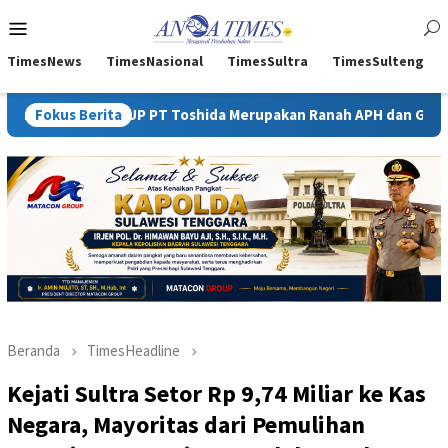
Loncat
Menu
ke
Mobile
konten
TimesNews
TimesNasional
TimesSultra
TimesSulteng
 IUP PT Toshida Merupakan Ranah APH dan Gakkum ESDM
Fokus Berita
Beranda
TimesHeadline
Kejati Sultra Setor Rp 9,74 Miliar ke Kas
Negara, Mayoritas dari Pemulihan