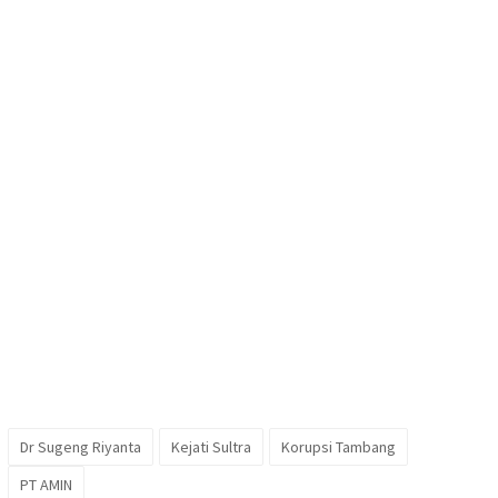
Dr Sugeng Riyanta
Kejati Sultra
Korupsi Tambang
PT AMIN