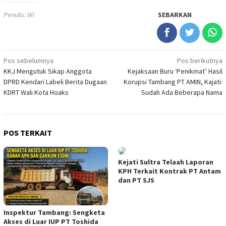
Penulis: Wi
SEBARKAN
Navigasi
Pos sebelumnya
Pos berikutnya
KKJ Mengutuk Sikap Anggota
Kejaksaan Buru ‘Penikmat’ Hasil
pos
DPRD Kendari Labeli Berita Dugaan
Korupsi Tambang PT AMIN, Kajati:
KDRT Wali Kota Hoaks
Sudah Ada Beberapa Nama
POS TERKAIT
Kejati Sultra Telaah Laporan
KPH Terkait Kontrak PT Antam
dan PT SJS
Inspektur Tambang: Sengketa
Akses di Luar IUP PT Toshida