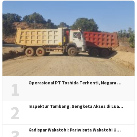
1
Operasional PT Toshida Terhenti, Negara …
2
Inspektur Tambang: Sengketa Akses di Lua…
3
Kadispar Wakatobi: Pariwisata Wakatobi U…