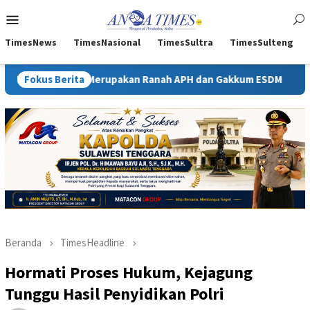
Loncat
Menu
ke
Mobile
konten
TimesNews
TimesNasional
TimesSultra
TimesSulteng
 Merupakan Ranah APH dan Gakkum ESDM
Fokus Berita
Kejati Sultra Te
Beranda
TimesHeadline
Hormati Proses Hukum, Kejagung
Tunggu Hasil Penyidikan Polri