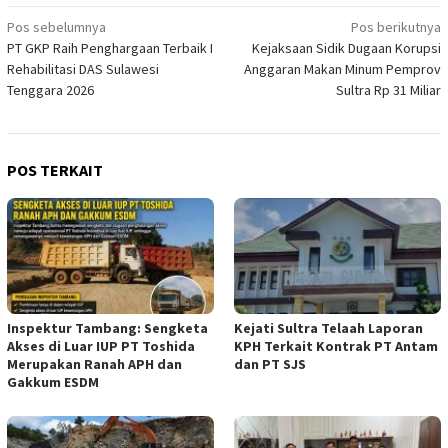
Navigasi
Pos sebelumnya
Pos berikutnya
PT GKP Raih Penghargaan Terbaik I
Kejaksaan Sidik Dugaan Korupsi
pos
Rehabilitasi DAS Sulawesi
Anggaran Makan Minum Pemprov
Tenggara 2026
Sultra Rp 31 Miliar
POS TERKAIT
Inspektur Tambang: Sengketa
Kejati Sultra Telaah Laporan
Akses di Luar IUP PT Toshida
KPH Terkait Kontrak PT Antam
Merupakan Ranah APH dan
dan PT SJS
Gakkum ESDM