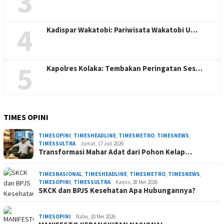
3
4
Kadispar Wakatobi: Pariwisata Wakatobi U…
5
Kapolres Kolaka: Tembakan Peringatan Ses…
TIMES OPINI
TIMESOPINI
,
TIMESHEADLINE
,
TIMESMETRO
,
TIMESNEWS
,
TIMESSULTRA
Jumat, 17 Juli 2026
Transformasi Mahar Adat dari Pohon Kelap…
TIMESNASIONAL
,
TIMESHEADLINE
,
TIMESMETRO
,
TIMESNEWS
,
TIMESOPINI
,
TIMESSULTRA
Kamis, 28 Mei 2026
SKCK dan BPJS Kesehatan Apa Hubungannya?
TIMESOPINI
Rabu, 20 Mei 2026