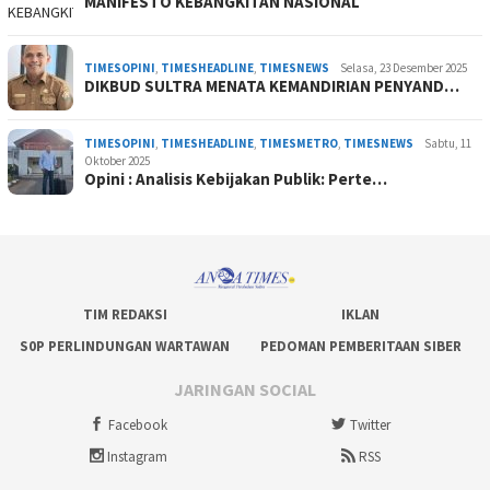
MANIFESTO KEBANGKITAN NASIONAL
TIMESOPINI
,
TIMESHEADLINE
,
TIMESNEWS
Selasa, 23 Desember 2025
DIKBUD SULTRA MENATA KEMANDIRIAN PENYAND…
TIMESOPINI
,
TIMESHEADLINE
,
TIMESMETRO
,
TIMESNEWS
Sabtu, 11
Oktober 2025
Opini : Analisis Kebijakan Publik: Perte…
TIM REDAKSI
IKLAN
S0P PERLINDUNGAN WARTAWAN
PEDOMAN PEMBERITAAN SIBER
JARINGAN SOCIAL
Facebook
Twitter
Instagram
RSS