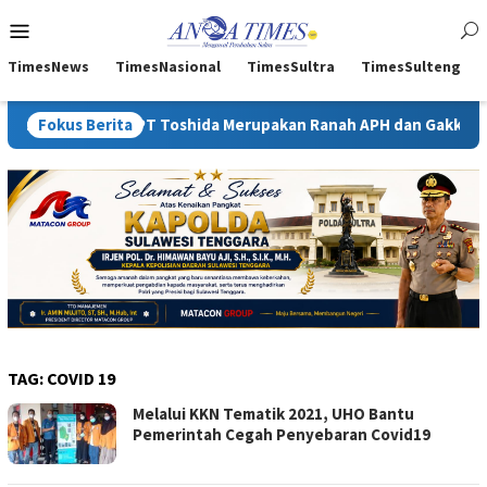
Loncat
Menu
ke
Mobile
konten
TimesNews
TimesNasional
TimesSultra
TimesSulteng
IUP PT Toshida Merupakan Ranah APH dan Gakkum ESDM
Fokus Berita
K
TAG:
COVID 19
Melalui KKN Tematik 2021, UHO Bantu
Pemerintah Cegah Penyebaran Covid19