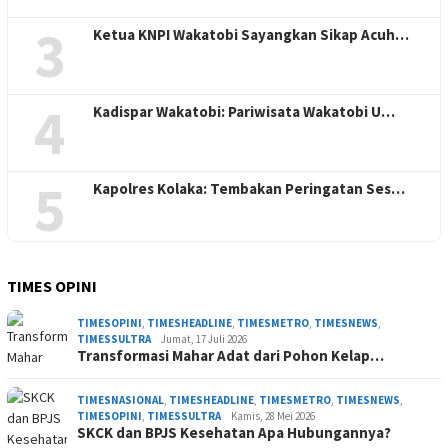
3
Ketua KNPI Wakatobi Sayangkan Sikap Acuh…
4
Kadispar Wakatobi: Pariwisata Wakatobi U…
5
Kapolres Kolaka: Tembakan Peringatan Ses…
TIMES OPINI
TIMESOPINI
,
TIMESHEADLINE
,
TIMESMETRO
,
TIMESNEWS
,
TIMESSULTRA
Jumat, 17 Juli 2026
Transformasi Mahar Adat dari Pohon Kelap…
TIMESNASIONAL
,
TIMESHEADLINE
,
TIMESMETRO
,
TIMESNEWS
,
TIMESOPINI
,
TIMESSULTRA
Kamis, 28 Mei 2026
SKCK dan BPJS Kesehatan Apa Hubungannya?