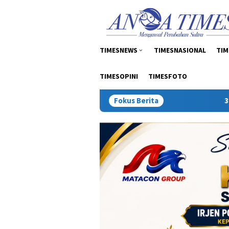
Loncat
tutup
ke
konten
TIMESNEWS
TIMESNASIONAL
TIM
TIMESOPINI
TIMESFOTO
Fokus Berita
30 Mahasiswa Unsultra Peneri