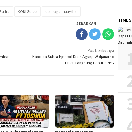
Sultra
KONI Sultra
olahraga muaythai
TIMES
SEBARKAN
Pos berikutnya
imbun
Kapolda Sultra Irjenpol Didik Agung Widjanarko
Tinjau Langsung Dapur SPPG
kat Buruh: Pemalangan
Menanti Penetapan