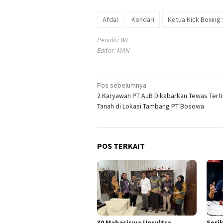
Afdal
Kendari
Ketua Kick Boxing 
Penulis: WI
Editor: MAN
Navigasi
Pos sebelumnya
2 Karyawan PT AJB Dikabarkan Tewas Tert
pos
Tanah di Lokasi Tambang PT Bosowa
POS TERKAIT
30 Mahasiswa Unsultra
Seri