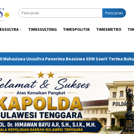
Pencarian
ESSULTRA
TIMESSULTENG
TIMESPOLITIK
TIMESMETRO
TI
ma Beasiswa SDM Sawit Terima Buku Tabungan dan Polis Asuransi