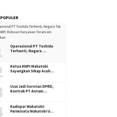
 POPULER
1
Operasional PT Toshida
Terhenti, Negara …
2
Ketua KNPI Wakatobi
Sayangkan Sikap Acuh…
3
Usai Jadi Sorotan DPRD,
Kontrak PT Antam…
4
Kadispar Wakatobi:
Pariwisata Wakatobi U…