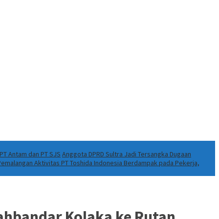
k PT Antam dan PT SJS
Anggota DPRD Sultra Jadi Tersangka Dugaan
 Pemalangan Aktivitas PT Toshida Indonesia Berdampak pada Pekerja,
ahbandar Kolaka ke Rutan