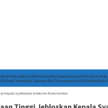
Ranah APH dan Gakkum ESDM
Kejati Sultra Telaah Laporan KPH Terkait Kontra
DM Sawit Terima Buku Tabungan dan Polis Asuransi dari BSI
Serikat Buruh:
kan Kepala Syahbandar Kolaka ke Rutan Kendari
aan Tinggi Jebloskan Kepala Sy