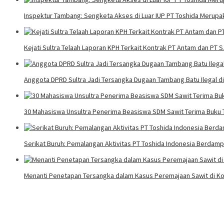
Inspektur Tambang: Sengketa Akses di Luar IUP PT Toshida Meru
Kejati Sultra Telaah Laporan KPH Terkait Kontrak PT Antam dan PT 
Anggota DPRD Sultra Jadi Tersangka Dugaan Tambang Batu Ilegal d
30 Mahasiswa Unsultra Penerima Beasiswa SDM Sawit Terima Buku T
Serikat Buruh: Pemalangan Aktivitas PT Toshida Indonesia Berdampa
Menanti Penetapan Tersangka dalam Kasus Peremajaan Sawit di Ko