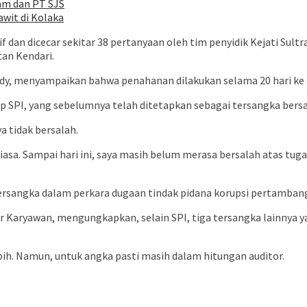
am dan PT SJS
wit di Kolaka
 dan dicecar sekitar 38 pertanyaan oleh tim penyidik Kejati Sul
tan Kendari.
ody, menyampaikan bahwa penahanan dilakukan selama 20 hari ke 
 SPI, yang sebelumnya telah ditetapkan sebagai tersangka bersam
a tidak bersalah.
iasa. Sampai hari ini, saya masih belum merasa bersalah atas tug
ersangka dalam perkara dugaan tindak pidana korupsi pertamban
tur Karyawan, mengungkapkan, selain SPI, tiga tersangka lainnya 
bih. Namun, untuk angka pasti masih dalam hitungan auditor.