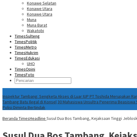
Konawe Selatan
Konawe Utara
Konawe Utara
Muna
Muna Barat
Wakatobi
TimesSulteng
TimesPolitik
TimesMetro
TimesHukrim
TimesEdukasi
UHO
TimesOpini
TimesFoto
Fokus Berita
Inspektur Tambang: Sengketa Akses di Luar IUP PT Toshida Merupakan 
Tambang Batu Ilegal di Konsel
30 Mahasiswa Unsultra Penerima Beasiswa S
Polisi Diminta Bertindak
Beranda
TimesHeadline
Susul Dua Bos Tambang, Kejaksaan Tinggi Jeblos
Susul Dua Bos Tambang, Kejaks