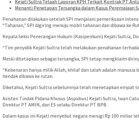
Kejati Sultra Telaah Laporan KPH Terkait Kontrak PT Ant
Menanti Penetapan Tersangka dalam Kasus Peremajaan Sa
Penahanan dilakukan setelah SPI menjalani pemeriksaan intensif
“Tahanan,” SPI digiring menuju mobil tahanan dan dibawa ke Ru
Kepala Seksi Penerangan Hukum (Kasipenkum) Kejati Sultra, D
“Tim penyidik Kejati Sultra telah melakukan penahanan terhadap
Meski ditetapkan sebagai tersangka, SPI tetap mengklaim diriny
“Kebenaran hanya milik Allah, khilaf dan salah adalah manusia b
hendak dibawa ke rutan.
Diketahui, Kejati Sultra sebelumnya telah menetapkan empat t
Asisten Tindak Pidana Khusus (Aspidsus) Kejati Sultra, Iwan Ca
Direktur PT AMIN, dan ES selaku Direktur PT BPB.
Dalam kasus ini Kejati menyebut negara merugi Rp 100 miliar le