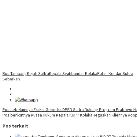
Bos Tambang
Kejati Sultra
Kepala Syahbandar Kolaka
Rutan Kendari
Sultra
Sebarkan
Navigasi
Pos sebelumnya
Fraksi Gerindra DPRD Sultra Dukung Program Prabowo Ha
Pos berikutnya
Kuasa Hukum Kepala KUPP Kolaka Tegaskan Kliennya Koop
pos
Pos terkait