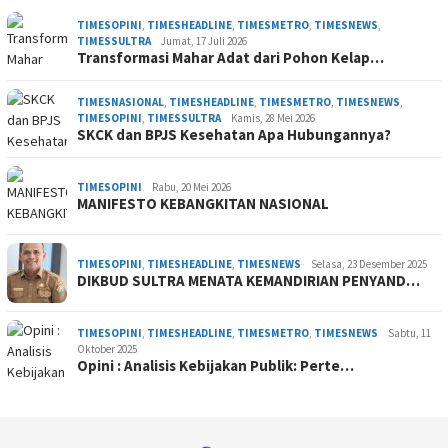
TIMESOPINI
,
TIMESHEADLINE
,
TIMESMETRO
,
TIMESNEWS
,
TIMESSULTRA
Jumat, 17 Juli 2026
Transformasi Mahar Adat dari Pohon Kelap…
TIMESNASIONAL
,
TIMESHEADLINE
,
TIMESMETRO
,
TIMESNEWS
,
TIMESOPINI
,
TIMESSULTRA
Kamis, 28 Mei 2026
SKCK dan BPJS Kesehatan Apa Hubungannya?
TIMESOPINI
Rabu, 20 Mei 2026
MANIFESTO KEBANGKITAN NASIONAL
TIMESOPINI
,
TIMESHEADLINE
,
TIMESNEWS
Selasa, 23 Desember 2025
DIKBUD SULTRA MENATA KEMANDIRIAN PENYAND…
TIMESOPINI
,
TIMESHEADLINE
,
TIMESMETRO
,
TIMESNEWS
Sabtu, 11
Oktober 2025
Opini : Analisis Kebijakan Publik: Perte…