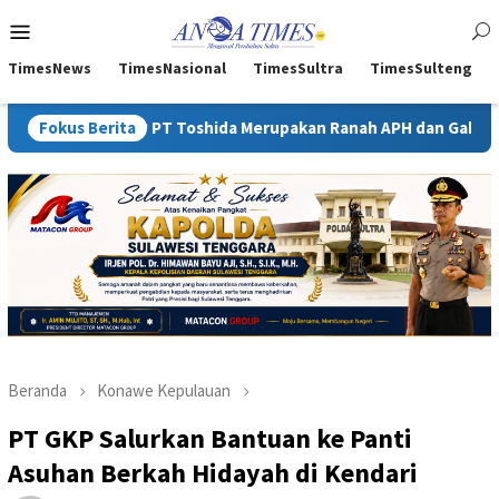
Loncat
Menu
ke
Mobile
konten
TimesNews
TimesNasional
TimesSultra
TimesSulteng
 PT Toshida Merupakan Ranah APH dan Gakkum ESDM
Fokus Berita
Kejat
Beranda
Konawe Kepulauan
PT GKP Salurkan Bantuan ke Panti
Asuhan Berkah Hidayah di Kendari