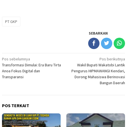
PT GKP
SEBARKAN
Navigasi
Pos sebelumnya
Pos berikutnya
Transformasi Dimulai: Era Baru Tirta
Wakil Bupati Wakatobi Lantik
pos
Anoa Fokus Digital dan
Pengurus HIPMAWANGI Kendari,
Transparansi
Dorong Mahasiswa Berinovasi
Bangun Daerah
POS TERKAIT