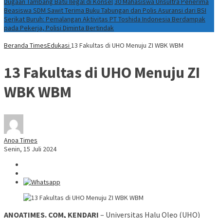
Dugaan Tambang Batu Ilegal di Konsel
30 Mahasiswa Unsultra Penerima
Beasiswa SDM Sawit Terima Buku Tabungan dan Polis Asuransi dari BSI
Serikat Buruh: Pemalangan Aktivitas PT Toshida Indonesia Berdampak
pada Pekerja, Polisi Diminta Bertindak
Beranda
TimesEdukasi
13 Fakultas di UHO Menuju ZI WBK WBM
13 Fakultas di UHO Menuju ZI
WBK WBM
Anoa Times
Senin, 15 Juli 2024
ANOATIMES. COM, KENDARI
– Universitas Halu Oleo (UHO)