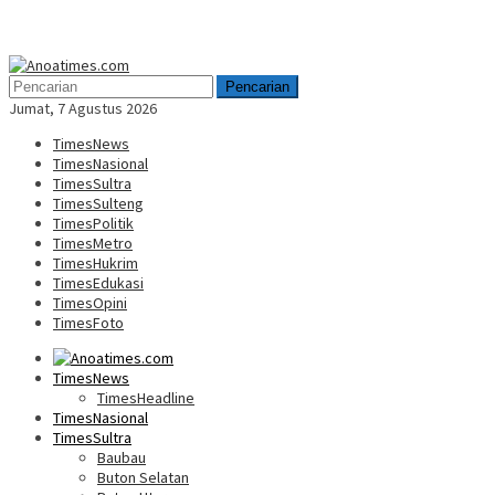
Menu
Mobile
Pencarian
Jumat, 7 Agustus 2026
TimesNews
TimesNasional
TimesSultra
TimesSulteng
TimesPolitik
TimesMetro
TimesHukrim
TimesEdukasi
TimesOpini
TimesFoto
TimesNews
TimesHeadline
TimesNasional
TimesSultra
Baubau
Buton Selatan