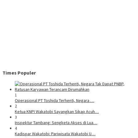
Times Populer
1
Operasional PT Toshida Terhenti, Negara …
2
Ketua KNPI Wakatobi Sayangkan Sikap Acuh…
3
Inspektur Tambang: Sengketa Akses di Lua…
4
Kadispar Wakatobi: Pariwisata Wakatobi U…