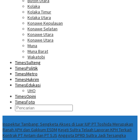
Buton Utara
Kolaka
Kolaka Timur
Kolaka Utara
Konawe Kepulauan
Konawe Selatan
Konawe Utara
Konawe Utara
Muna
Muna Barat
Wakatobi
TimesSulteng
TimesPolitik
TimesMetro
TimesHukrim
TimesEdukasi
UHO
TimesOpini
TimesFoto
Fokus Berita
Inspektur Tambang: Sengketa Akses di Luar IUP PT Toshida Merupakan
Ranah APH dan Gakkum ESDM
Kejati Sultra Telaah Laporan KPH Terkait
Kontrak PT Antam dan PT SJS
Anggota DPRD Sultra Jadi Tersangka