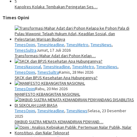
5
Kapolres Kolaka: Tembakan Peringatan Ses…
Times Opini
TimesOpini
,
TimesHeadline
,
TimesMetro
,
TimesNews
,
TimesSultra
Jumat, 17 Juli 2026
Transformasi Mahar Adat dari Pohon Kelap…
TimesNasional
,
TimesHeadline
,
TimesMetro
,
TimesNews
,
TimesOpini
,
TimesSultra
Kamis, 28 Mei 2026
SKCK dan BPJS Kesehatan Apa Hubungannya?
TimesOpini
Rabu, 20 Mei 2026
MANIFESTO KEBANGKITAN NASIONAL
TimesOpini
,
TimesHeadline
,
TimesNews
Selasa, 23 Desember
2025
DIKBUD SULTRA MENATA KEMANDIRIAN PENYAND…