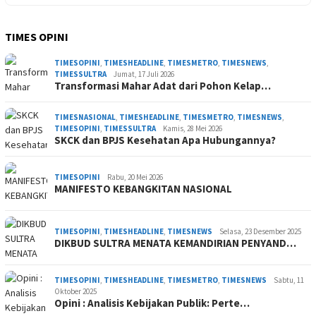
TIMES OPINI
TIMESOPINI
,
TIMESHEADLINE
,
TIMESMETRO
,
TIMESNEWS
,
TIMESSULTRA
Jumat, 17 Juli 2026
Transformasi Mahar Adat dari Pohon Kelap…
TIMESNASIONAL
,
TIMESHEADLINE
,
TIMESMETRO
,
TIMESNEWS
,
TIMESOPINI
,
TIMESSULTRA
Kamis, 28 Mei 2026
SKCK dan BPJS Kesehatan Apa Hubungannya?
TIMESOPINI
Rabu, 20 Mei 2026
MANIFESTO KEBANGKITAN NASIONAL
TIMESOPINI
,
TIMESHEADLINE
,
TIMESNEWS
Selasa, 23 Desember 2025
DIKBUD SULTRA MENATA KEMANDIRIAN PENYAND…
TIMESOPINI
,
TIMESHEADLINE
,
TIMESMETRO
,
TIMESNEWS
Sabtu, 11
Oktober 2025
Opini : Analisis Kebijakan Publik: Perte…