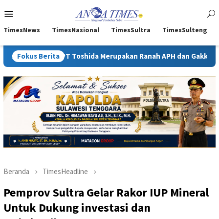
Loncat
Menu
ke
Mobile
konten
TimesNews
TimesNasional
TimesSultra
TimesSulteng
PT Toshida Merupakan Ranah APH dan Gakkum ESDM
Fokus Berita
Kejati
Beranda
TimesHeadline
Pemprov Sultra Gelar Rakor IUP Mineral
Untuk Dukung investasi dan