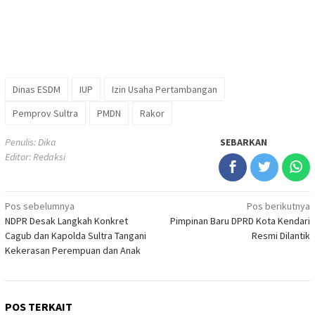
Dinas ESDM
IUP
Izin Usaha Pertambangan
Pemprov Sultra
PMDN
Rakor
Penulis: Dika
SEBARKAN
Editor: Redaksi
Navigasi
Pos sebelumnya
Pos berikutnya
NDPR Desak Langkah Konkret
Pimpinan Baru DPRD Kota Kendari
pos
Cagub dan Kapolda Sultra Tangani
Resmi Dilantik
Kekerasan Perempuan dan Anak
POS TERKAIT