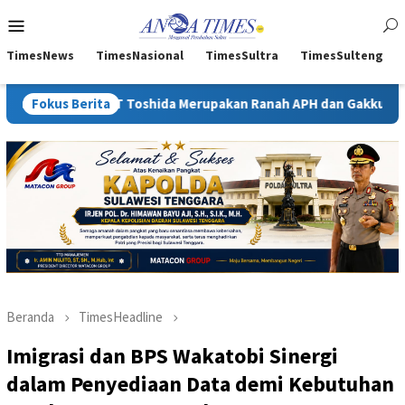
Loncat
Menu
ke
Mobile
konten
TimesNews
TimesNasional
TimesSultra
TimesSulteng
PT Toshida Merupakan Ranah APH dan Gakkum ESDM
Fokus Berita
Kejati
Beranda
TimesHeadline
Imigrasi dan BPS Wakatobi Sinergi
dalam Penyediaan Data demi Kebutuhan