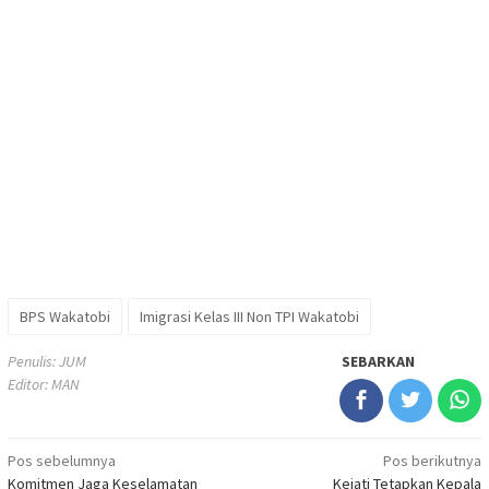
BPS Wakatobi
Imigrasi Kelas III Non TPI Wakatobi
Penulis: JUM
SEBARKAN
Editor: MAN
Navigasi
Pos sebelumnya
Pos berikutnya
Komitmen Jaga Keselamatan
Kejati Tetapkan Kepala