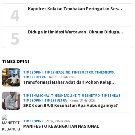
4
Kapolres Kolaka: Tembakan Peringatan Ses…
5
Diduga Intimidasi Wartawan, Oknum Diduga…
TIMES OPINI
TIMESOPINI
,
TIMESHEADLINE
,
TIMESMETRO
,
TIMESNEWS
,
TIMESSULTRA
Jumat, 17 Juli 2026
Transformasi Mahar Adat dari Pohon Kelap…
TIMESNASIONAL
,
TIMESHEADLINE
,
TIMESMETRO
,
TIMESNEWS
,
TIMESOPINI
,
TIMESSULTRA
Kamis, 28 Mei 2026
SKCK dan BPJS Kesehatan Apa Hubungannya?
TIMESOPINI
Rabu, 20 Mei 2026
MANIFESTO KEBANGKITAN NASIONAL