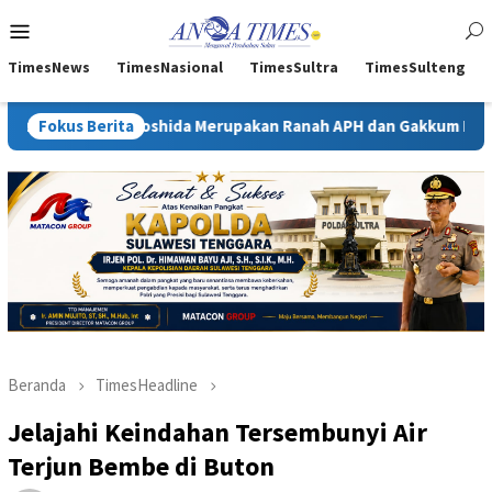
Loncat
Menu
ke
Mobile
konten
TimesNews
TimesNasional
TimesSultra
TimesSulteng
hida Merupakan Ranah APH dan Gakkum ESDM
Fokus Berita
Kejati Sultr
Beranda
TimesHeadline
Jelajahi Keindahan Tersembunyi Air
Terjun Bembe di Buton