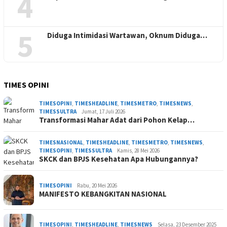
4
5
Diduga Intimidasi Wartawan, Oknum Diduga…
TIMES OPINI
TIMESOPINI
,
TIMESHEADLINE
,
TIMESMETRO
,
TIMESNEWS
,
TIMESSULTRA
Jumat, 17 Juli 2026
Transformasi Mahar Adat dari Pohon Kelap…
TIMESNASIONAL
,
TIMESHEADLINE
,
TIMESMETRO
,
TIMESNEWS
,
TIMESOPINI
,
TIMESSULTRA
Kamis, 28 Mei 2026
SKCK dan BPJS Kesehatan Apa Hubungannya?
TIMESOPINI
Rabu, 20 Mei 2026
MANIFESTO KEBANGKITAN NASIONAL
TIMESOPINI
,
TIMESHEADLINE
,
TIMESNEWS
Selasa, 23 Desember 2025