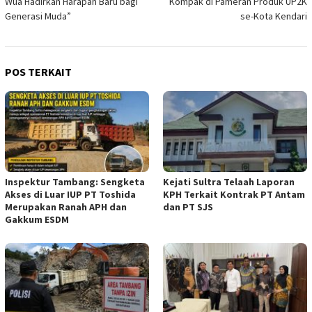
Wua Hadirkan Harapan Baru bagi
Kompak di Pameran Produk UP2K
Generasi Muda”
se-Kota Kendari
POS TERKAIT
Inspektur Tambang: Sengketa
Kejati Sultra Telaah Laporan
Akses di Luar IUP PT Toshida
KPH Terkait Kontrak PT Antam
Merupakan Ranah APH dan
dan PT SJS
Gakkum ESDM