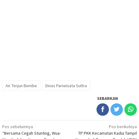
Air Terjun Bembe
Dinas Pariwisata Sultra
SEBARKAN
Navigasi
Pos sebelumnya
Pos berikutnya
“Bersama Cegah Stunting, Wua-
TP PKK Kecamatan Kadia Tampil
pos