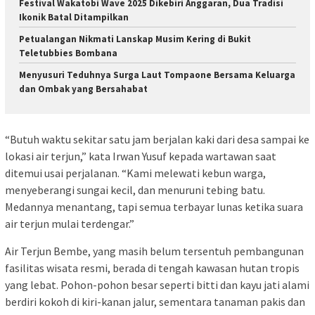
Festival Wakatobi Wave 2025 Dikebiri Anggaran, Dua Tradisi
Ikonik Batal Ditampilkan
Petualangan Nikmati Lanskap Musim Kering di Bukit
Teletubbies Bombana
Menyusuri Teduhnya Surga Laut Tompaone Bersama Keluarga
dan Ombak yang Bersahabat
“Butuh waktu sekitar satu jam berjalan kaki dari desa sampai ke
lokasi air terjun,” kata Irwan Yusuf kepada wartawan saat
ditemui usai perjalanan. “Kami melewati kebun warga,
menyeberangi sungai kecil, dan menuruni tebing batu.
Medannya menantang, tapi semua terbayar lunas ketika suara
air terjun mulai terdengar.”
Air Terjun Bembe, yang masih belum tersentuh pembangunan
fasilitas wisata resmi, berada di tengah kawasan hutan tropis
yang lebat. Pohon-pohon besar seperti bitti dan kayu jati alami
berdiri kokoh di kiri-kanan jalur, sementara tanaman pakis dan