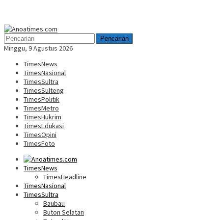
Menu
Mobile
Pencarian
Minggu, 9 Agustus 2026
TimesNews
TimesNasional
TimesSultra
TimesSulteng
TimesPolitik
TimesMetro
TimesHukrim
TimesEdukasi
TimesOpini
TimesFoto
TimesNews
TimesHeadline
TimesNasional
TimesSultra
Baubau
Buton Selatan