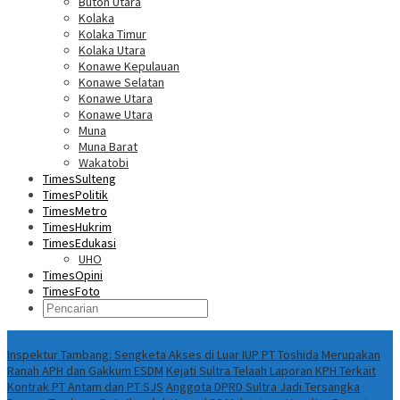
Buton Utara
Kolaka
Kolaka Timur
Kolaka Utara
Konawe Kepulauan
Konawe Selatan
Konawe Utara
Konawe Utara
Muna
Muna Barat
Wakatobi
TimesSulteng
TimesPolitik
TimesMetro
TimesHukrim
TimesEdukasi
UHO
TimesOpini
TimesFoto
Fokus Berita
Inspektur Tambang: Sengketa Akses di Luar IUP PT Toshida Merupakan
Ranah APH dan Gakkum ESDM
Kejati Sultra Telaah Laporan KPH Terkait
Kontrak PT Antam dan PT SJS
Anggota DPRD Sultra Jadi Tersangka