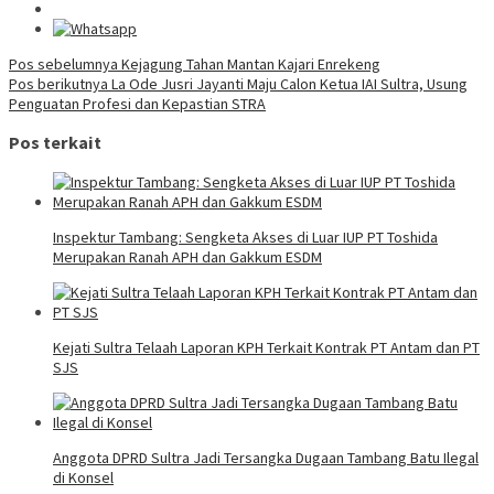
Navigasi
Pos sebelumnya
Kejagung Tahan Mantan Kajari Enrekeng
Pos berikutnya
La Ode Jusri Jayanti Maju Calon Ketua IAI Sultra, Usung
pos
Penguatan Profesi dan Kepastian STRA
Pos terkait
Inspektur Tambang: Sengketa Akses di Luar IUP PT Toshida
Merupakan Ranah APH dan Gakkum ESDM
Kejati Sultra Telaah Laporan KPH Terkait Kontrak PT Antam dan PT
SJS
Anggota DPRD Sultra Jadi Tersangka Dugaan Tambang Batu Ilegal
di Konsel