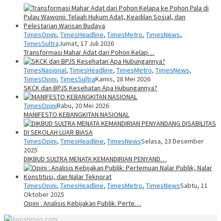
TimesOpini
,
TimesHeadline
,
TimesMetro
,
TimesNews
,
TimesSultra
Jumat, 17 Juli 2026
Transformasi Mahar Adat dari Pohon Kelap…
TimesNasional
,
TimesHeadline
,
TimesMetro
,
TimesNews
,
TimesOpini
,
TimesSultra
Kamis, 28 Mei 2026
SKCK dan BPJS Kesehatan Apa Hubungannya?
TimesOpini
Rabu, 20 Mei 2026
MANIFESTO KEBANGKITAN NASIONAL
TimesOpini
,
TimesHeadline
,
TimesNews
Selasa, 23 Desember
2025
DIKBUD SULTRA MENATA KEMANDIRIAN PENYAND…
TimesOpini
,
TimesHeadline
,
TimesMetro
,
TimesNews
Sabtu, 11
Oktober 2025
Opini : Analisis Kebijakan Publik: Perte…