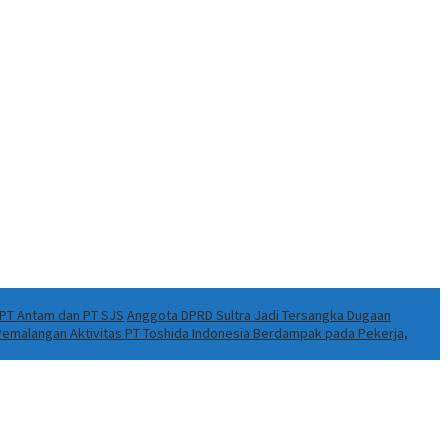
k PT Antam dan PT SJS
Anggota DPRD Sultra Jadi Tersangka Dugaan
 Pemalangan Aktivitas PT Toshida Indonesia Berdampak pada Pekerja,