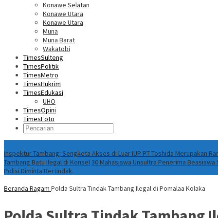
Konawe Selatan
Konawe Utara
Konawe Utara
Muna
Muna Barat
Wakatobi
TimesSulteng
TimesPolitik
TimesMetro
TimesHukrim
TimesEdukasi
UHO
TimesOpini
TimesFoto
Fokus Berita
Inspektur Tambang: Sengketa Akses di Luar IUP PT Toshida Merupakan 
Tambang Batu Ilegal di Konsel
30 Mahasiswa Unsultra Penerima Beasiswa S
Polisi Diminta Bertindak
Beranda
Ragam
Polda Sultra Tindak Tambang Ilegal di Pomalaa Kolaka
Polda Sultra Tindak Tambang Il