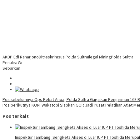
AKBP Edi Raharjono
Ditreskrimsus Polda Sultra
Ilegal Mining
Polda Sultra
Penulis: Wi
Sebarkan
Navigasi
Pos sebelumnya
Ops Pekat Anoa, Polda Sultra Gagalkan Pengiriman 168 B
Pos berikutnya
KONI Wakatobi Siapkan GOR Jadi Pusat Pelatihan Atlet Men
pos
Pos terkait
Inspektur Tambang: Sengketa Akses di Luar IUP PT Toshida Meru