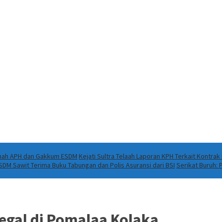
Ranah APH dan Gakkum ESDM
Kejati Sultra Telaah Laporan KPH Terkait Kontra
DM Sawit Terima Buku Tabungan dan Polis Asuransi dari BSI
Serikat Buruh:
egal di Pomalaa Kolaka