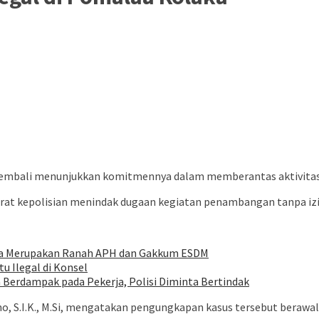
 kembali menunjukkan komitmennya dalam memberantas aktivitas p
aparat kepolisian menindak dugaan kegiatan penambangan tanpa i
ida Merupakan Ranah APH dan Gakkum ESDM
 Ilegal di Konsel
 Berdampak pada Pekerja, Polisi Diminta Bertindak
no, S.I.K., M.Si, mengatakan pengungkapan kasus tersebut berawa