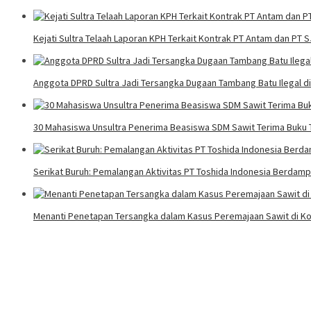
Kejati Sultra Telaah Laporan KPH Terkait Kontrak PT Antam dan PT 
Anggota DPRD Sultra Jadi Tersangka Dugaan Tambang Batu Ilegal d
30 Mahasiswa Unsultra Penerima Beasiswa SDM Sawit Terima Buku T
Serikat Buruh: Pemalangan Aktivitas PT Toshida Indonesia Berdampa
Menanti Penetapan Tersangka dalam Kasus Peremajaan Sawit di Ko