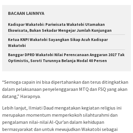
BACAAN LAINNYA
Kadispar Wakatobi: Pariwisata Wakatobi Utamakan
Ekowisata, Bukan Sekadar Mengejar Jumlah Kunjungan
Ketua KNPI Wakatobi Sayangkan Sikap Acuh Kadispar
Wakatobi
Banggar DPRD Wakatobi Nilai Perencanaan Anggaran 2027 Tak
Optimistis, Soroti Turunnya Belanja Modal 40 Persen
“Semoga capain ini bisa dipertahankan dan terus ditingkatkan
dalam pelaksanaan penyelenggaraan MTQ dan FSQ yang akan
datang,” Harapnya.
Lebih lanjut, Ilmiati Daud mengatakan kegiatan religius ini
merupakan momentum memperkokoh silahturahmi dan
pengalaman nilai-nilai Al-Qur’an dalam kehidupan
bermasyarakat dan untuk mewujudkan Wakatobi sebagai