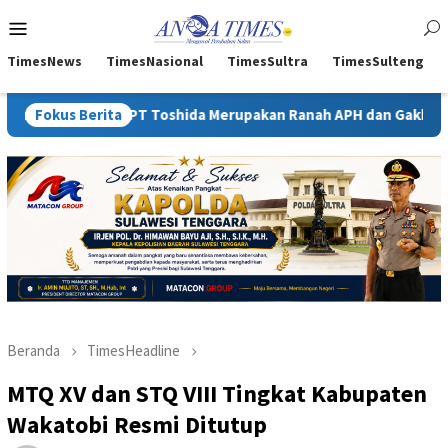
Loncat
Menu
ke
Mobile
konten
TimesNews
TimesNasional
TimesSultra
TimesSulteng
 PT Toshida Merupakan Ranah APH dan Gakkum ESDM
Fokus Berita
Kejat
Beranda
TimesHeadline
MTQ XV dan STQ VIII Tingkat Kabupaten
Wakatobi Resmi Ditutup