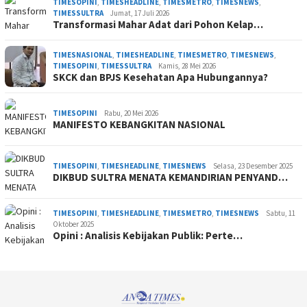
TIMESOPINI
,
TIMESHEADLINE
,
TIMESMETRO
,
TIMESNEWS
,
TIMESSULTRA
Jumat, 17 Juli 2026
Transformasi Mahar Adat dari Pohon Kelap…
TIMESNASIONAL
,
TIMESHEADLINE
,
TIMESMETRO
,
TIMESNEWS
,
TIMESOPINI
,
TIMESSULTRA
Kamis, 28 Mei 2026
SKCK dan BPJS Kesehatan Apa Hubungannya?
TIMESOPINI
Rabu, 20 Mei 2026
MANIFESTO KEBANGKITAN NASIONAL
TIMESOPINI
,
TIMESHEADLINE
,
TIMESNEWS
Selasa, 23 Desember 2025
DIKBUD SULTRA MENATA KEMANDIRIAN PENYAND…
TIMESOPINI
,
TIMESHEADLINE
,
TIMESMETRO
,
TIMESNEWS
Sabtu, 11
Oktober 2025
Opini : Analisis Kebijakan Publik: Perte…