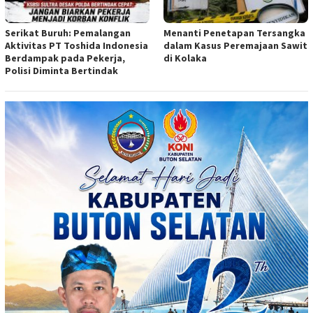
Serikat Buruh: Pemalangan
Menanti Penetapan Tersangka
Aktivitas PT Toshida Indonesia
dalam Kasus Peremajaan Sawit
Berdampak pada Pekerja,
di Kolaka
Polisi Diminta Bertindak