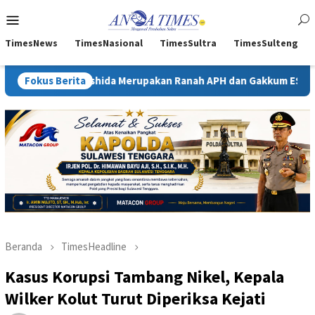
Loncat
Menu
ke
Mobile
konten
TimesNews
TimesNasional
TimesSultra
TimesSulteng
shida Merupakan Ranah APH dan Gakkum ESDM
Fokus Berita
Kejati Sult
Beranda
TimesHeadline
Kasus Korupsi Tambang Nikel, Kepala
Wilker Kolut Turut Diperiksa Kejati