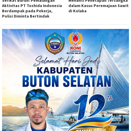
Serikat Buruh: Pemalangan
Menanti Penetapan Tersangka
Aktivitas PT Toshida Indonesia
dalam Kasus Peremajaan Sawit
Berdampak pada Pekerja,
di Kolaka
Polisi Diminta Bertindak