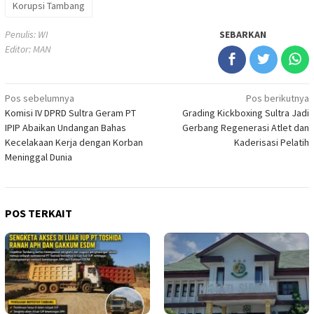
Korupsi Tambang
Penulis: WI
SEBARKAN
Editor: MAN
Navigasi
Pos sebelumnya
Pos berikutnya
Komisi IV DPRD Sultra Geram PT
Grading Kickboxing Sultra Jadi
pos
IPIP Abaikan Undangan Bahas
Gerbang Regenerasi Atlet dan
Kecelakaan Kerja dengan Korban
Kaderisasi Pelatih
Meninggal Dunia
POS TERKAIT