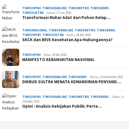
TIMESOPINI
,
TIMESHEADLINE
,
TIMESMETRO
,
TIMESNEWS
,
TIMESSULTRA
Jumat, 17 Juli 2026
Transformasi Mahar Adat dari Pohon Kelap…
TIMESNASIONAL
,
TIMESHEADLINE
,
TIMESMETRO
,
TIMESNEWS
,
TIMESOPINI
,
TIMESSULTRA
Kamis, 28 Mei 2026
SKCK dan BPJS Kesehatan Apa Hubungannya?
TIMESOPINI
Rabu, 20 Mei 2026
MANIFESTO KEBANGKITAN NASIONAL
TIMESOPINI
,
TIMESHEADLINE
,
TIMESNEWS
Selasa, 23 Desember 2025
DIKBUD SULTRA MENATA KEMANDIRIAN PENYAND…
TIMESOPINI
,
TIMESHEADLINE
,
TIMESMETRO
,
TIMESNEWS
Sabtu, 11
Oktober 2025
Opini : Analisis Kebijakan Publik: Perte…