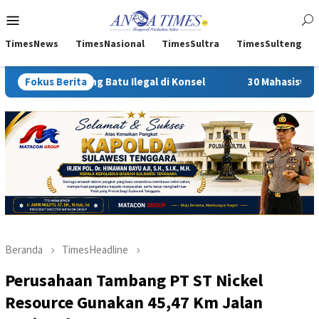
Loncat
Menu
ke
Mobile
konten
TimesNews
TimesNasional
TimesSultra
TimesSulteng
ng Batu Ilegal di Konsel
Fokus Berita
30 Mahasiswa Unsultra Penerim
Beranda
TimesHeadline
Perusahaan Tambang PT ST Nickel
Resource Gunakan 45,47 Km Jalan