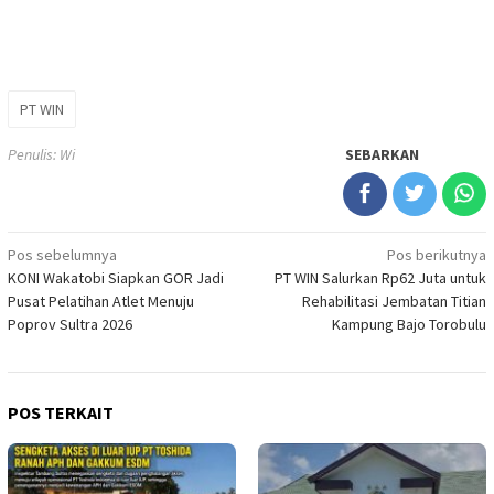
PT WIN
Penulis: Wi
SEBARKAN
Navigasi
Pos sebelumnya
Pos berikutnya
KONI Wakatobi Siapkan GOR Jadi
PT WIN Salurkan Rp62 Juta untuk
pos
Pusat Pelatihan Atlet Menuju
Rehabilitasi Jembatan Titian
Poprov Sultra 2026
Kampung Bajo Torobulu
POS TERKAIT