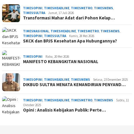
TIMESOPINI
,
TIMESHEADLINE
,
TIMESMETRO
,
TIMESNEWS
,
TIMESSULTRA
Jumat, 17 Juli 2026
Transformasi Mahar Adat dari Pohon Kelap…
TIMESNASIONAL
,
TIMESHEADLINE
,
TIMESMETRO
,
TIMESNEWS
,
TIMESOPINI
,
TIMESSULTRA
Kamis, 28 Mei 2026
SKCK dan BPJS Kesehatan Apa Hubungannya?
TIMESOPINI
Rabu, 20 Mei 2026
MANIFESTO KEBANGKITAN NASIONAL
TIMESOPINI
,
TIMESHEADLINE
,
TIMESNEWS
Selasa, 23 Desember 2025
DIKBUD SULTRA MENATA KEMANDIRIAN PENYAND…
TIMESOPINI
,
TIMESHEADLINE
,
TIMESMETRO
,
TIMESNEWS
Sabtu, 11
Oktober 2025
Opini : Analisis Kebijakan Publik: Perte…