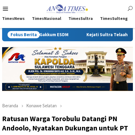
Loncat
Menu
ke
Mobile
konten
TimesNews
TimesNasional
TimesSultra
TimesSulteng
akkum ESDM
Fokus Berita
Kejati Sultra Telaah Laporan KPH Terkait Ko
Beranda
Konawe Selatan
Ratusan Warga Torobulu Datangi PN
Andoolo, Nyatakan Dukungan untuk PT