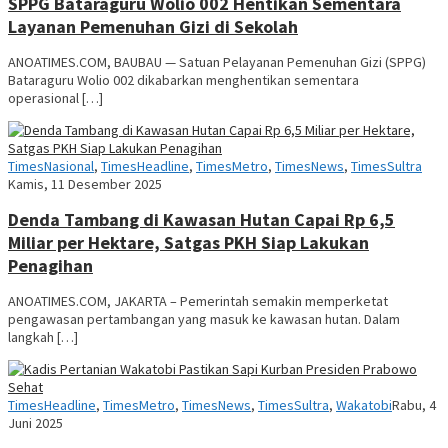
SPPG Bataraguru Wolio 002 Hentikan Sementara
Layanan Pemenuhan Gizi di Sekolah
ANOATIMES.COM, BAUBAU — Satuan Pelayanan Pemenuhan Gizi (SPPG)
Bataraguru Wolio 002 dikabarkan menghentikan sementara
operasional […]
Ano
TimesNasional
,
TimesHeadline
,
TimesMetro
,
TimesNews
,
TimesSultra
Tim
Kamis, 11 Desember 2025
Denda Tambang di Kawasan Hutan Capai Rp 6,5
Miliar per Hektare, Satgas PKH Siap Lakukan
Penagihan
ANOATIMES.COM, JAKARTA – Pemerintah semakin memperketat
pengawasan pertambangan yang masuk ke kawasan hutan. Dalam
langkah […]
Anoa
TimesHeadline
,
TimesMetro
,
TimesNews
,
TimesSultra
,
Wakatobi
Rabu, 4
Times
Juni 2025