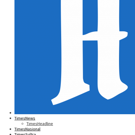
TimesNews
TimesHeadline
TimesNasional
TimesSultra