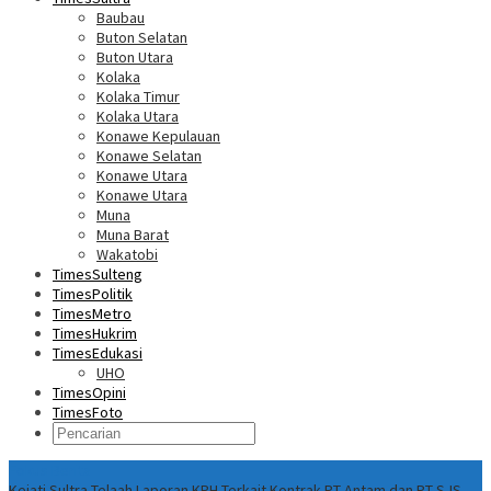
Baubau
Buton Selatan
Buton Utara
Kolaka
Kolaka Timur
Kolaka Utara
Konawe Kepulauan
Konawe Selatan
Konawe Utara
Konawe Utara
Muna
Muna Barat
Wakatobi
TimesSulteng
TimesPolitik
TimesMetro
TimesHukrim
TimesEdukasi
UHO
TimesOpini
TimesFoto
Fokus Berita
Kejati Sultra Telaah Laporan KPH Terkait Kontrak PT Antam dan PT SJS