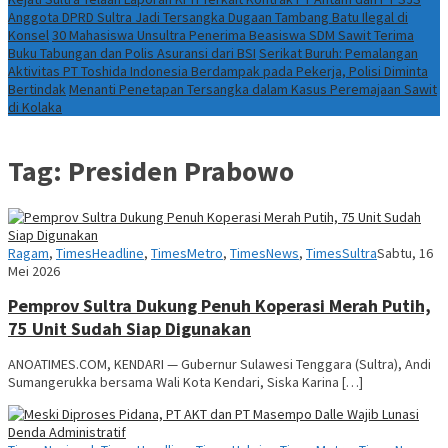
Anggota DPRD Sultra Jadi Tersangka Dugaan Tambang Batu Ilegal di
Konsel
30 Mahasiswa Unsultra Penerima Beasiswa SDM Sawit Terima
Buku Tabungan dan Polis Asuransi dari BSI
Serikat Buruh: Pemalangan
Aktivitas PT Toshida Indonesia Berdampak pada Pekerja, Polisi Diminta
Bertindak
Menanti Penetapan Tersangka dalam Kasus Peremajaan Sawit
di Kolaka
Tag:
Presiden Prabowo
Anoa
Ragam
,
TimesHeadline
,
TimesMetro
,
TimesNews
,
TimesSultra
Sabtu, 16
Times
Mei 2026
Pemprov Sultra Dukung Penuh Koperasi Merah Putih,
75 Unit Sudah Siap Digunakan
ANOATIMES.COM, KENDARI — Gubernur Sulawesi Tenggara (Sultra), Andi
Sumangerukka bersama Wali Kota Kendari, Siska Karina […]