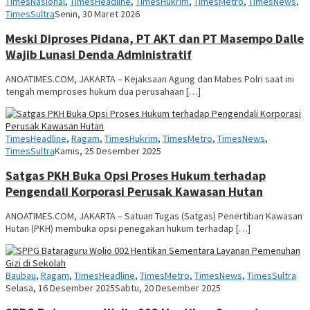
TimesNasional
,
TimesHeadline
,
TimesHukrim
,
TimesMetro
,
TimesNews
,
Anoa
TimesSultra
Senin, 30 Maret 2026
Times
Meski Diproses Pidana, PT AKT dan PT Masempo Dalle
Wajib Lunasi Denda Administratif
ANOATIMES.COM, JAKARTA – Kejaksaan Agung dan Mabes Polri saat ini
tengah memproses hukum dua perusahaan […]
TimesHeadline
,
Ragam
,
TimesHukrim
,
TimesMetro
,
TimesNews
,
Anoa
TimesSultra
Kamis, 25 Desember 2025
Times
Satgas PKH Buka Opsi Proses Hukum terhadap
Pengendali Korporasi Perusak Kawasan Hutan
ANOATIMES.COM, JAKARTA – Satuan Tugas (Satgas) Penertiban Kawasan
Hutan (PKH) membuka opsi penegakan hukum terhadap […]
An
Baubau
,
Ragam
,
TimesHeadline
,
TimesMetro
,
TimesNews
,
TimesSultra
Ti
Selasa, 16 Desember 2025
Sabtu, 20 Desember 2025