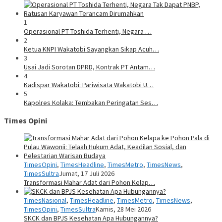
1
Operasional PT Toshida Terhenti, Negara …
2
Ketua KNPI Wakatobi Sayangkan Sikap Acuh…
3
Usai Jadi Sorotan DPRD, Kontrak PT Antam…
4
Kadispar Wakatobi: Pariwisata Wakatobi U…
5
Kapolres Kolaka: Tembakan Peringatan Ses…
Times Opini
TimesOpini
,
TimesHeadline
,
TimesMetro
,
TimesNews
,
TimesSultra
Jumat, 17 Juli 2026
Transformasi Mahar Adat dari Pohon Kelap…
TimesNasional
,
TimesHeadline
,
TimesMetro
,
TimesNews
,
TimesOpini
,
TimesSultra
Kamis, 28 Mei 2026
SKCK dan BPJS Kesehatan Apa Hubungannya?