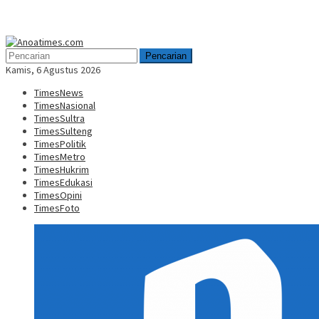
Menu
Mobile
Pencarian
Kamis, 6 Agustus 2026
TimesNews
TimesNasional
TimesSultra
TimesSulteng
TimesPolitik
TimesMetro
TimesHukrim
TimesEdukasi
TimesOpini
TimesFoto