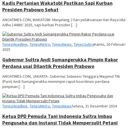
Kadis Pertanian Wakatobi Pastikan Sapi Kurban
Presiden Prabowo Sehat
ANOATIMES.COM, WAKATOBI- Menjelang 2 hari pelaksanaan Hari Raya Idul
Adha 1446H/ 2025, sapi kurban Presiden […]
Anoa
TimesHeadline
,
TimesMetro
,
TimesNews
,
TimesSultra
Kamis, 20 Februari
Times
2025
Gubernur Sultra Andi Sumangerukka Pimpin Rakor
Perdana usai Dilantik Presiden Prabowo
ANOATIMES.COM, JAKARTA- Gubernur Sulawesi Tenggara Mayjend TNI
(Purn) Andi Sumangerukka memimpin rapat koordinasi perdana
pimpinan […]
Anoa
TimesHeadline
,
TimesMetro
,
TimesNews
Selasa, 31 Desember 2024
Times
Ketua DPD Pemuda Tani Indonesia Sultra Imbau
Pengusaha dan Instansi Tidak Mempersulit Petani