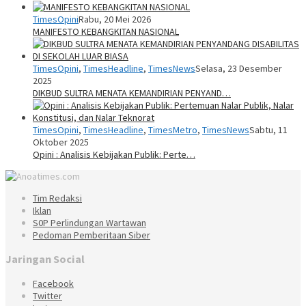
TimesOpini
Rabu, 20 Mei 2026
MANIFESTO KEBANGKITAN NASIONAL
TimesOpini
,
TimesHeadline
,
TimesNews
Selasa, 23 Desember
2025
DIKBUD SULTRA MENATA KEMANDIRIAN PENYAND…
TimesOpini
,
TimesHeadline
,
TimesMetro
,
TimesNews
Sabtu, 11
Oktober 2025
Opini : Analisis Kebijakan Publik: Perte…
Tim Redaksi
Iklan
S0P Perlindungan Wartawan
Pedoman Pemberitaan Siber
Jaringan Social
Facebook
Twitter