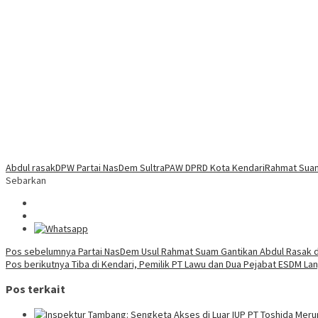
Abdul rasak
DPW Partai NasDem Sultra
PAW DPRD Kota Kendari
Rahmat Sua
Sebarkan
Navigasi
Pos sebelumnya
Partai NasDem Usul Rahmat Suam Gantikan Abdul Rasak d
Pos berikutnya
Tiba di Kendari, Pemilik PT Lawu dan Dua Pejabat ESDM La
pos
Pos terkait