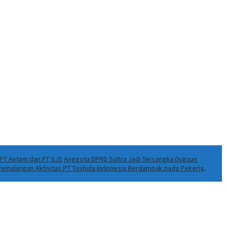
k PT Antam dan PT SJS
Anggota DPRD Sultra Jadi Tersangka Dugaan
 Pemalangan Aktivitas PT Toshida Indonesia Berdampak pada Pekerja,