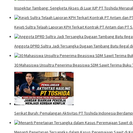
Inspektur Tambang: Sengketa Akses di Luar IUP PT Toshida Meru
Kejati Sultra Telaah Laporan KPH Terkait Kontrak PT Antam dan PT 
Anggota DPRD Sultra Jadi Tersangka Dugaan Tambang Batu Ilegal d
30 Mahasiswa Unsultra Penerima Beasiswa SDM Sawit Terima Buku T
Serikat Buruh: Pemalangan Aktivitas PT Toshida Indonesia Berdampa
Menanti Penetapan Tersangka dalam Kasus Peremajaan Sawit di Ko