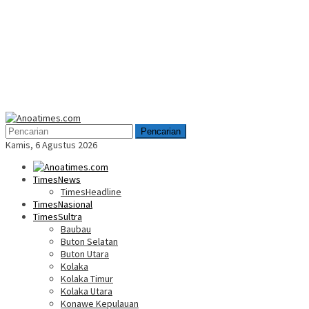
Menu
Mobile
Pencarian
Kamis, 6 Agustus 2026
TimesNews
TimesHeadline
TimesNasional
TimesSultra
Baubau
Buton Selatan
Buton Utara
Kolaka
Kolaka Timur
Kolaka Utara
Konawe Kepulauan