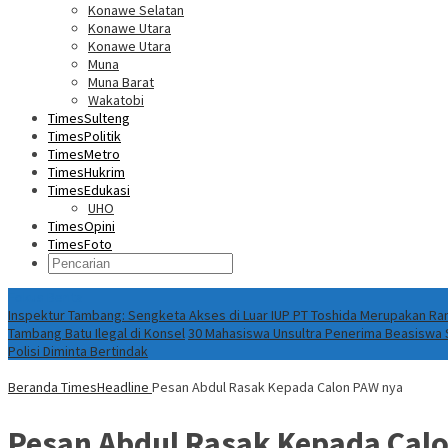
Konawe Selatan
Konawe Utara
Konawe Utara
Muna
Muna Barat
Wakatobi
TimesSulteng
TimesPolitik
TimesMetro
TimesHukrim
TimesEdukasi
UHO
TimesOpini
TimesFoto
Fokus Berita
Inspektur Tambang: Sengketa Akses di Luar IUP PT Toshida Merupakan 
Tambang Batu Ilegal di Konsel
30 Mahasiswa Unsultra Penerima Beasiswa S
Polisi Diminta Bertindak
Beranda
TimesHeadline
Pesan Abdul Rasak Kepada Calon PAW nya
Pesan Abdul Rasak Kepada Cal