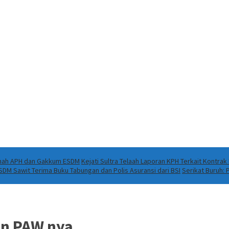
Ranah APH dan Gakkum ESDM
Kejati Sultra Telaah Laporan KPH Terkait Kontra
DM Sawit Terima Buku Tabungan dan Polis Asuransi dari BSI
Serikat Buruh:
on PAW nya