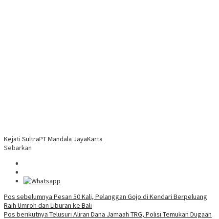
Kejati Sultra
PT Mandala JayaKarta
Sebarkan
Navigasi
Pos sebelumnya
Pesan 50 Kali, Pelanggan Gojo di Kendari Berpeluang
Raih Umroh dan Liburan ke Bali
pos
Pos berikutnya
Telusuri Aliran Dana Jamaah TRG, Polisi Temukan Dugaan