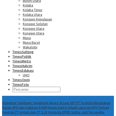
Buton Utara
Kolaka
Kolaka Timur
Kolaka Utara
Konawe Kepulauan
Konawe Selatan
Konawe Utara
Konawe Utara
Muna
Muna Barat
Wakatobi
TimesSulteng
TimesPolitik
TimesMetro
TimesHukrim
TimesEdukasi
UHO
TimesOpini
TimesFoto
Fokus Berita
Inspektur Tambang: Sengketa Akses di Luar IUP PT Toshida Merupakan
Ranah APH dan Gakkum ESDM
Kejati Sultra Telaah Laporan KPH Terkait
Kontrak PT Antam dan PT SJS
Anggota DPRD Sultra Jadi Tersangka