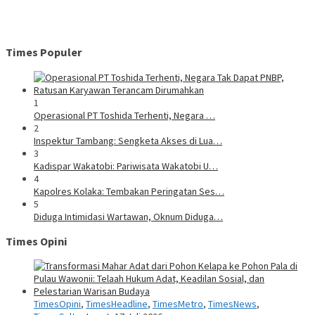
Times Populer
1
Operasional PT Toshida Terhenti, Negara …
2
Inspektur Tambang: Sengketa Akses di Lua…
3
Kadispar Wakatobi: Pariwisata Wakatobi U…
4
Kapolres Kolaka: Tembakan Peringatan Ses…
5
Diduga Intimidasi Wartawan, Oknum Diduga…
Times Opini
TimesOpini
,
TimesHeadline
,
TimesMetro
,
TimesNews
,