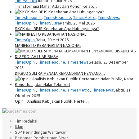
TimesSultra
Jumat, 17 Juli 2026
Transformasi Mahar Adat dari Pohon Kelap…
TimesNasional
,
TimesHeadline
,
TimesMetro
,
TimesNews
,
TimesOpini
,
TimesSultra
Kamis, 28 Mei 2026
SKCK dan BPJS Kesehatan Apa Hubungannya?
TimesOpini
Rabu, 20 Mei 2026
MANIFESTO KEBANGKITAN NASIONAL
TimesOpini
,
TimesHeadline
,
TimesNews
Selasa, 23 Desember
2025
DIKBUD SULTRA MENATA KEMANDIRIAN PENYAND…
TimesOpini
,
TimesHeadline
,
TimesMetro
,
TimesNews
Sabtu, 11
Oktober 2025
Opini : Analisis Kebijakan Publik: Perte…
Tim Redaksi
Iklan
S0P Perlindungan Wartawan
Pedoman Pemberitaan Siber