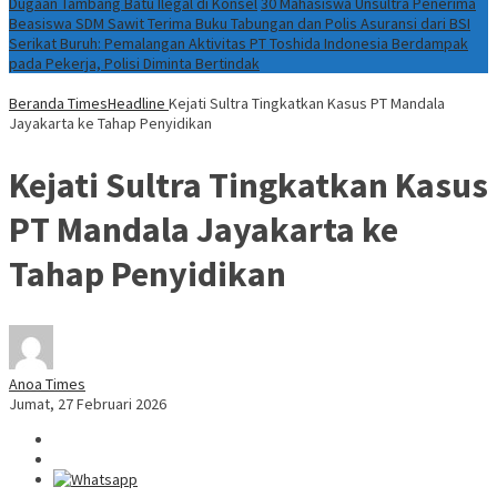
Dugaan Tambang Batu Ilegal di Konsel
30 Mahasiswa Unsultra Penerima
Beasiswa SDM Sawit Terima Buku Tabungan dan Polis Asuransi dari BSI
Serikat Buruh: Pemalangan Aktivitas PT Toshida Indonesia Berdampak
pada Pekerja, Polisi Diminta Bertindak
Beranda
TimesHeadline
Kejati Sultra Tingkatkan Kasus PT Mandala
Jayakarta ke Tahap Penyidikan
Kejati Sultra Tingkatkan Kasus
PT Mandala Jayakarta ke
Tahap Penyidikan
Anoa Times
Jumat, 27 Februari 2026