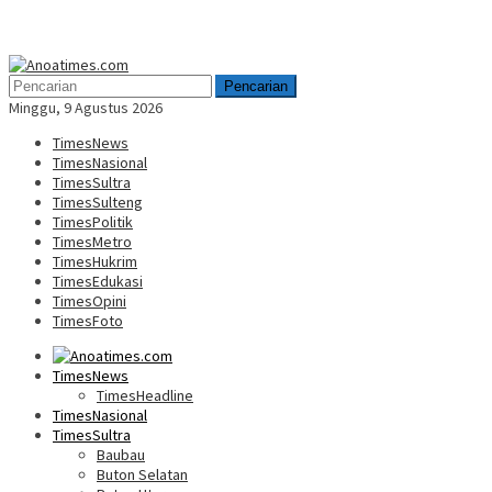
Menu
Mobile
Pencarian
Minggu, 9 Agustus 2026
TimesNews
TimesNasional
TimesSultra
TimesSulteng
TimesPolitik
TimesMetro
TimesHukrim
TimesEdukasi
TimesOpini
TimesFoto
TimesNews
TimesHeadline
TimesNasional
TimesSultra
Baubau
Buton Selatan